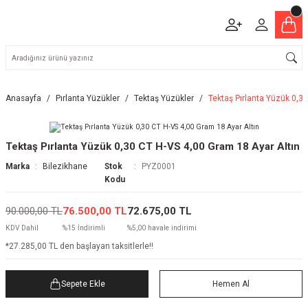
Anasayfa
Pırlanta Yüzükler
Tektaş Yüzükler
Tektaş Pırlanta Yüzük 0,3
Tektaş Pırlanta Yüzük 0,30 CT H-VS 4,00 Gram 18 Ayar Altın
Marka
Bilezikhane
Stok
PYZ0001
Kodu
90.000,00 TL
76.500,00 TL
72.675,00 TL
KDV Dahil
%15 İndirimli
%5,00 havale indirimi
*27.285,00 TL den başlayan taksitlerle!!
Sepete Ekle
Hemen Al