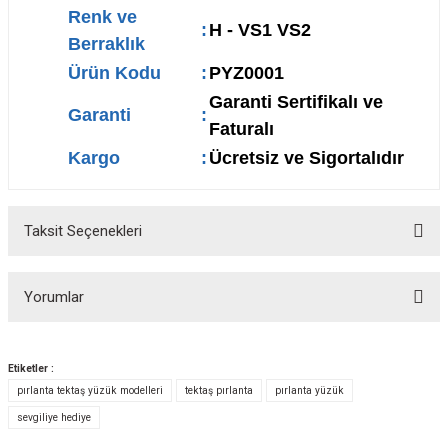
Renk ve
:
H - VS1 VS2
Berraklık
Ürün Kodu
:
PYZ0001
Garanti Sertifikalı ve
Garanti
:
Faturalı
Kargo
:
Ücretsiz ve Sigortalıdır
Taksit Seçenekleri
Yorumlar
Etiketler :
pırlanta tektaş yüzük modelleri
tektaş pırlanta
pırlanta yüzük
Bu ürüne ilk yorumu siz yapın!
sevgiliye hediye