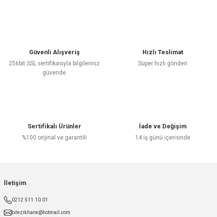
Yorum Yaz
Güvenli Alışveriş
Hızlı Teslimat
256bit SSL sertifikasıyla bilgileriniz
Süper hızlı gönderi
güvende
Sertifikalı Ürünler
İade ve Değişim
%100 orijinal ve garantili
14 iş günü içerisinde
İletişim
0212 511 10 01
bilezikhane@hotmail.com