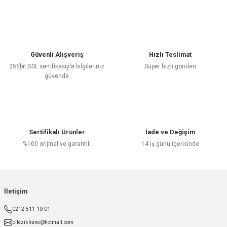
Yorum Yaz
Güvenli Alışveriş
Hızlı Teslimat
256bit SSL sertifikasıyla bilgileriniz
Süper hızlı gönderi
güvende
Sertifikalı Ürünler
İade ve Değişim
%100 orijinal ve garantili
14 iş günü içerisinde
İletişim
0212 511 10 01
bilezikhane@hotmail.com