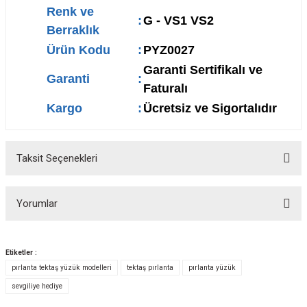
Renk ve
:
G - VS1 VS2
Berraklık
Ürün Kodu
:
PYZ0027
Garanti Sertifikalı ve
Garanti
:
Faturalı
Kargo
:
Ücretsiz ve Sigortalıdır
Taksit Seçenekleri
Yorumlar
Etiketler :
pırlanta tektaş yüzük modelleri
tektaş pırlanta
pırlanta yüzük
Bu ürüne ilk yorumu siz yapın!
sevgiliye hediye