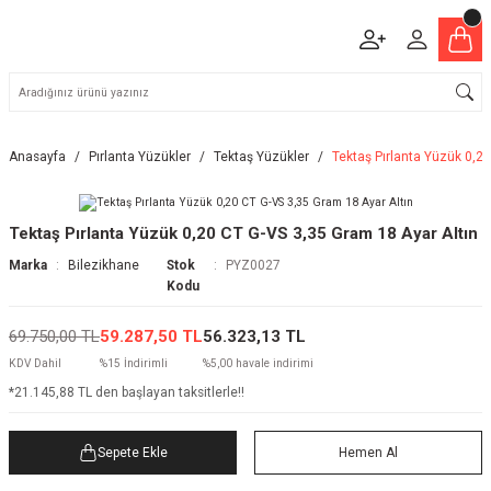
Anasayfa
Pırlanta Yüzükler
Tektaş Yüzükler
Tektaş Pırlanta Yüzük 0,2
Tektaş Pırlanta Yüzük 0,20 CT G-VS 3,35 Gram 18 Ayar Altın
Marka
Bilezikhane
Stok
PYZ0027
Kodu
69.750,00 TL
59.287,50 TL
56.323,13 TL
KDV Dahil
%15 İndirimli
%5,00 havale indirimi
*21.145,88 TL den başlayan taksitlerle!!
Sepete Ekle
Hemen Al