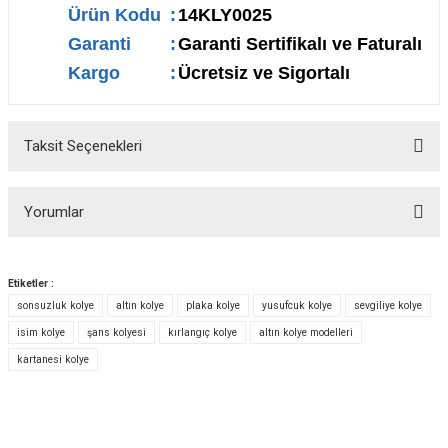
Ürün Kodu
:
14KLY0025
Garanti
:
Garanti Sertifikalı ve Faturalı
Kargo
:
Ücretsiz ve Sigortalı
Taksit Seçenekleri
Yorumlar
Etiketler :
sonsuzluk kolye
altın kolye
plaka kolye
yusufcuk kolye
sevgiliye kolye
Bu ürüne ilk yorumu siz yapın!
isim kolye
şans kolyesi
kırlangıç kolye
altın kolye modelleri
kartanesi kolye
Yorum Yaz