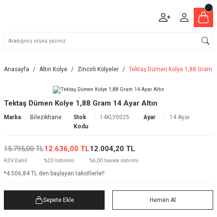
Anasayfa
Altın Kolye
Zincirli Kolyeler
Tektaş Dümen Kolye 1,88 Gram 14
Tektaş Dümen Kolye 1,88 Gram 14 Ayar Altın
Marka
Bilezikhane
Stok
14KLY0025
Ayar
14 Ayar
Kodu
15.795,00 TL
12.636,00 TL
12.004,20 TL
KDV Dahil
%20 İndirimli
%5,00 havale indirimi
*4.506,84 TL den başlayan taksitlerle!!
Sepete Ekle
Hemen Al