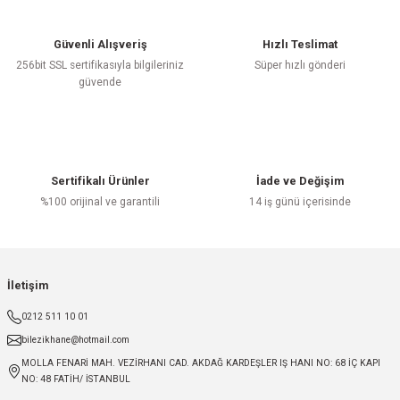
Güvenli Alışveriş
Hızlı Teslimat
256bit SSL sertifikasıyla bilgileriniz
Süper hızlı gönderi
güvende
Sertifikalı Ürünler
İade ve Değişim
%100 orijinal ve garantili
14 iş günü içerisinde
İletişim
0212 511 10 01
bilezikhane@hotmail.com
MOLLA FENARİ MAH. VEZİRHANI CAD. AKDAĞ KARDEŞLER IŞ HANI NO: 68 İÇ KAPI
NO: 48 FATİH/ İSTANBUL