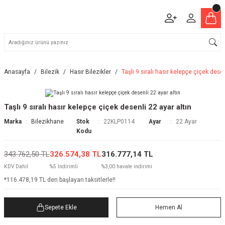
Anasayfa
Bilezik
Hasır Bilezikler
Taşlı 9 sıralı hasır kelepçe çiçek desen
Taşlı 9 sıralı hasır kelepçe çiçek desenli 22 ayar altın
Marka
Bilezikhane
Stok
22KLP0114
Ayar
22 Ayar
Kodu
343.762,50 TL
326.574,38 TL
316.777,14 TL
KDV Dahil
%5 İndirimli
%3,00 havale indirimi
*116.478,19 TL den başlayan taksitlerle!!
Sepete Ekle
Hemen Al