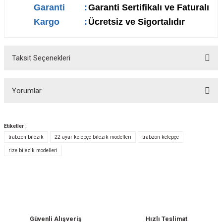
Garanti
:
Garanti Sertifikalı ve Faturalı
Kargo
:
Ücretsiz ve Sigortalıdır
Taksit Seçenekleri
Yorumlar
Etiketler :
trabzon bilezik
22 ayar kelepçe bilezik modelleri
trabzon kelepçe
Bu ürüne ilk yorumu siz yapın!
rize bilezik modelleri
Yorum Yaz
Güvenli Alışveriş
Hızlı Teslimat