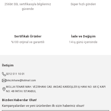
256bit SSL sertifikasıyla bilgileriniz
Süper hızlı gönderi
güvende
Sertifikalı Ürünler
İade ve Değişim
%100 orijinal ve garantili
14 iş günü içerisinde
İletişim
0212 511 10 01
bilezikhane@hotmail.com
MOLLA FENARİ MAH. VEZİRHANI CAD. AKDAĞ KARDEŞLER IŞ HANI NO: 68 İÇ KAPI
NO: 48 FATİH/ İSTANBUL
Bizden Haberdar Olun!
Kampanyalardan ve yeni ürünlerden ilk sizin haberiniz olsun!