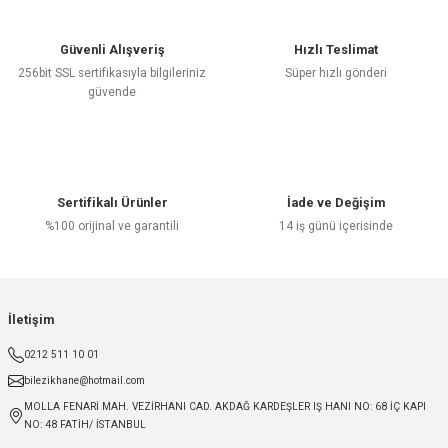
Güvenli Alışveriş
Hızlı Teslimat
256bit SSL sertifikasıyla bilgileriniz
Süper hızlı gönderi
güvende
Sertifikalı Ürünler
İade ve Değişim
%100 orijinal ve garantili
14 iş günü içerisinde
İletişim
0212 511 10 01
bilezikhane@hotmail.com
MOLLA FENARİ MAH. VEZİRHANI CAD. AKDAĞ KARDEŞLER IŞ HANI NO: 68 İÇ KAPI
NO: 48 FATİH/ İSTANBUL