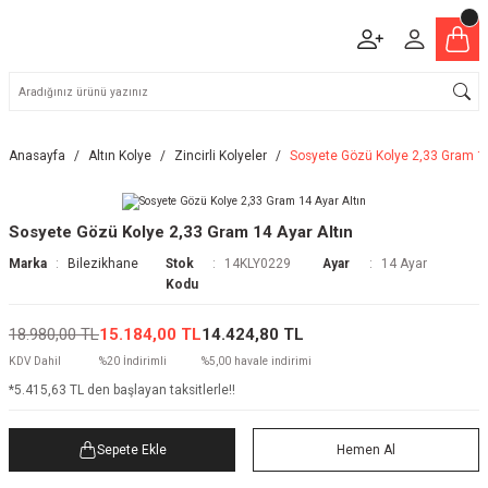
Anasayfa
Altın Kolye
Zincirli Kolyeler
Sosyete Gözü Kolye 2,33 Gram 14
Sosyete Gözü Kolye 2,33 Gram 14 Ayar Altın
Marka
Bilezikhane
Stok
14KLY0229
Ayar
14 Ayar
Kodu
18.980,00 TL
15.184,00 TL
14.424,80 TL
KDV Dahil
%20 İndirimli
%5,00 havale indirimi
*5.415,63 TL den başlayan taksitlerle!!
Sepete Ekle
Hemen Al