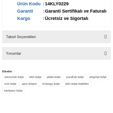
Ürün Kodu
:
14KLY0229
Garanti
:
Garanti Sertifikalı ve Faturalı
Kargo
:
Ücretsiz ve Sigortalı
Taksit Seçenekleri
Yorumlar
Etiketler :
sonsuzluk kolye
altın kolye
plaka kolye
yusufcuk kolye
sevgiliye kolye
Bu ürüne ilk yorumu siz yapın!
isim kolye
şans kolyesi
kırlangıç kolye
altın kolye modelleri
kartanesi kolye
Yorum Yaz