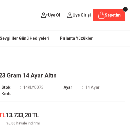
Üye Ol
Üye Girişi
Sepetim
Sevgililer Günü Hediyeleri
Pırlanta Yüzükler
23 Gram 14 Ayar Altın
Stok
14KLY0073
Ayar
14 Ayar
Kodu
 TL
13.733,20 TL
%5,00 havale indirimi