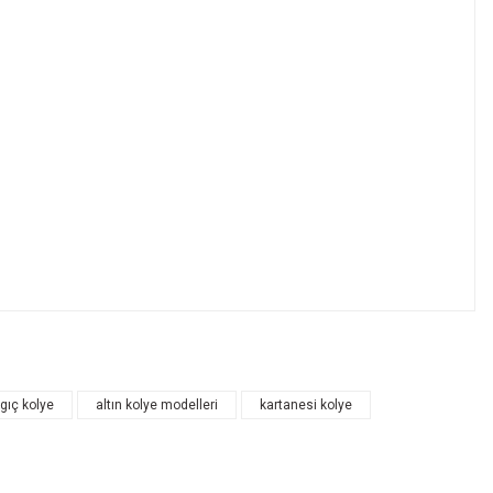
ngıç kolye
altın kolye modelleri
kartanesi kolye