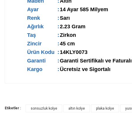
Maden
:
Altın
Ayar
:
14 Ayar 585 Milyem
Renk
:
Sarı
Ağırlık
:
2.23 Gram
Taş
:
Zirkon
Zincir
:
45 cm
Ürün Kodu
:
14KLY0073
Garanti
:
Garanti Sertifikalı ve Faturalı
Kargo
:
Ücretsiz ve Sigortalı
Etiketler :
sonsuzluk kolye
altın kolye
plaka kolye
yus