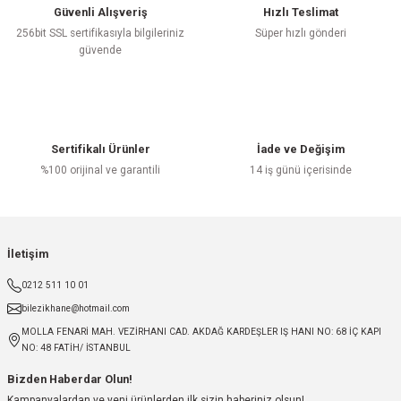
Güvenli Alışveriş
Hızlı Teslimat
256bit SSL sertifikasıyla bilgileriniz
Süper hızlı gönderi
güvende
Sertifikalı Ürünler
İade ve Değişim
%100 orijinal ve garantili
14 iş günü içerisinde
İletişim
0212 511 10 01
bilezikhane@hotmail.com
MOLLA FENARİ MAH. VEZİRHANI CAD. AKDAĞ KARDEŞLER IŞ HANI NO: 68 İÇ KAPI
NO: 48 FATİH/ İSTANBUL
Bizden Haberdar Olun!
Kampanyalardan ve yeni ürünlerden ilk sizin haberiniz olsun!