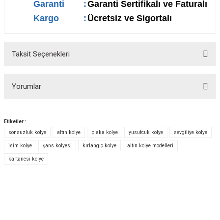
Garanti
:
Garanti Sertifikalı ve Faturalı
Kargo
:
Ücretsiz ve Sigortalı
Taksit Seçenekleri
Yorumlar
Etiketler :
sonsuzluk kolye
altın kolye
plaka kolye
yusufcuk kolye
sevgiliye kolye
Bu ürüne ilk yorumu siz yapın!
isim kolye
şans kolyesi
kırlangıç kolye
altın kolye modelleri
kartanesi kolye
Yorum Yaz