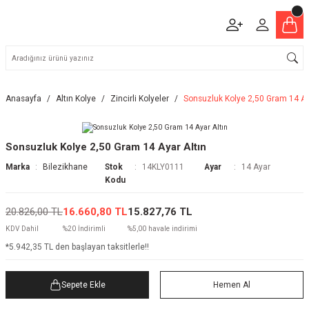
Anasayfa
Altın Kolye
Zincirli Kolyeler
Sonsuzluk Kolye 2,50 Gram 14 Ay
Sonsuzluk Kolye 2,50 Gram 14 Ayar Altın
Marka
Bilezikhane
Stok
14KLY0111
Ayar
14 Ayar
Kodu
20.826,00 TL
16.660,80 TL
15.827,76 TL
KDV Dahil
%20 İndirimli
%5,00 havale indirimi
*5.942,35 TL den başlayan taksitlerle!!
Sepete Ekle
Hemen Al