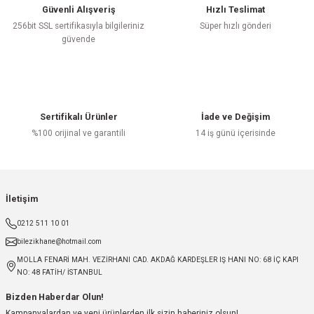
Güvenli Alışveriş
Hızlı Teslimat
256bit SSL sertifikasıyla bilgileriniz
Süper hızlı gönderi
güvende
Sertifikalı Ürünler
İade ve Değişim
%100 orijinal ve garantili
14 iş günü içerisinde
İletişim
0212 511 10 01
bilezikhane@hotmail.com
MOLLA FENARİ MAH. VEZİRHANI CAD. AKDAĞ KARDEŞLER IŞ HANI NO: 68 İÇ KAPI
NO: 48 FATİH/ İSTANBUL
Bizden Haberdar Olun!
Kampanyalardan ve yeni ürünlerden ilk sizin haberiniz olsun!