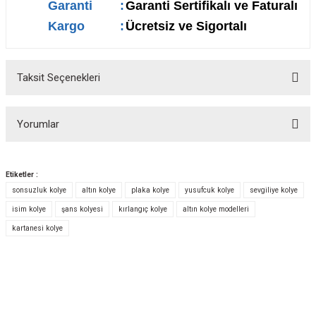
Garanti
:
Garanti Sertifikalı ve Faturalı
Kargo
:
Ücretsiz ve Sigortalı
Taksit Seçenekleri
Yorumlar
Etiketler :
sonsuzluk kolye
altın kolye
plaka kolye
yusufcuk kolye
sevgiliye kolye
Bu ürüne ilk yorumu siz yapın!
isim kolye
şans kolyesi
kırlangıç kolye
altın kolye modelleri
kartanesi kolye
Yorum Yaz