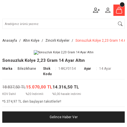
Anasayfa
Altın Kolye
Zincirli Kolyeler
Sonsuzluk Kolye 2,23 Gram 14 Ay
Sonsuzluk Kolye 2,23 Gram 14 Ayar Altın
Marka
Bilezikhane
Stok
14KLY0154
Ayar
14 Ayar
Kodu
18.837,50 TL
15.070,00 TL
14.316,50 TL
KDV Dahil
%20 İndirimli
%5,00 havale indirimi
*5.374,97 TL den başlayan taksitlerle!!
Gelince Haber Ver