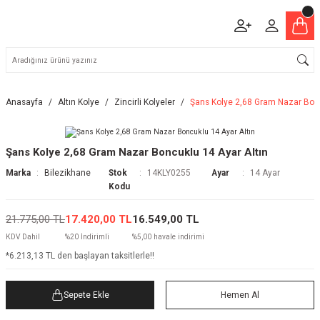
Anasayfa
Altın Kolye
Zincirli Kolyeler
Şans Kolye 2,68 Gram Nazar Bonc
Şans Kolye 2,68 Gram Nazar Boncuklu 14 Ayar Altın
Marka
Bilezikhane
Stok
14KLY0255
Ayar
14 Ayar
Kodu
21.775,00 TL
17.420,00 TL
16.549,00 TL
KDV Dahil
%20 İndirimli
%5,00 havale indirimi
*6.213,13 TL den başlayan taksitlerle!!
Sepete Ekle
Hemen Al