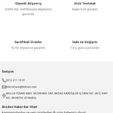
Güvenli Alışveriş
Hızlı Teslimat
256bit SSL sertifikasıyla bilgileriniz
Süper hızlı gönderi
güvende
Sertifikalı Ürünler
İade ve Değişim
%100 orijinal ve garantili
14 iş günü içerisinde
İletişim
0212 511 10 01
bilezikhane@hotmail.com
MOLLA FENARİ MAH. VEZİRHANI CAD. AKDAĞ KARDEŞLER IŞ HANI NO: 68 İÇ KAPI
NO: 48 FATİH/ İSTANBUL
Bizden Haberdar Olun!
Kampanyalardan ve yeni ürünlerden ilk sizin haberiniz olsun!