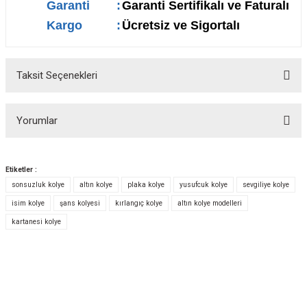
Garanti
:
Garanti Sertifikalı ve Faturalı
Kargo
:
Ücretsiz ve Sigortalı
Taksit Seçenekleri
Yorumlar
Etiketler :
sonsuzluk kolye
altın kolye
plaka kolye
yusufcuk kolye
sevgiliye kolye
Bu ürüne ilk yorumu siz yapın!
isim kolye
şans kolyesi
kırlangıç kolye
altın kolye modelleri
kartanesi kolye
Yorum Yaz