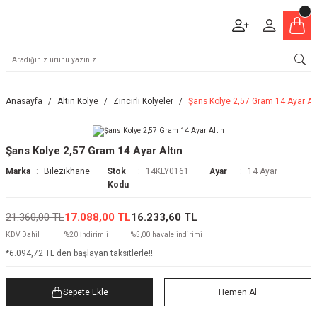
Anasayfa
Altın Kolye
Zincirli Kolyeler
Şans Kolye 2,57 Gram 14 Ayar Alt
Şans Kolye 2,57 Gram 14 Ayar Altın
Marka
Bilezikhane
Stok
14KLY0161
Ayar
14 Ayar
Kodu
21.360,00 TL
17.088,00 TL
16.233,60 TL
KDV Dahil
%20 İndirimli
%5,00 havale indirimi
*6.094,72 TL den başlayan taksitlerle!!
Sepete Ekle
Hemen Al