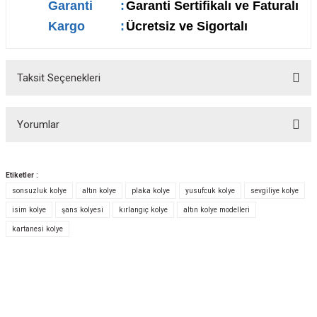
Garanti
:
Garanti Sertifikalı ve Faturalı
Kargo
:
Ücretsiz ve Sigortalı
Taksit Seçenekleri
Yorumlar
Etiketler :
sonsuzluk kolye
altın kolye
plaka kolye
yusufcuk kolye
sevgiliye kolye
Bu ürüne ilk yorumu siz yapın!
isim kolye
şans kolyesi
kırlangıç kolye
altın kolye modelleri
kartanesi kolye
Yorum Yaz