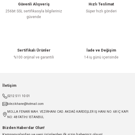
Güvenli Alışveriş
Hızlı Teslimat
256bit SSL sertifikasıyla bilgileriniz
Süper hızlı gönderi
güvende
Sertifikalı Ürünler
İade ve Değişim
%100 orijinal ve garantili
14 iş günü içerisinde
İletişim
0212 511 10 01
bilezikhane@hotmail.com
MOLLA FENARİ MAH. VEZİRHANI CAD. AKDAĞ KARDEŞLER IŞ HANI NO: 68 İÇ KAPI
NO: 48 FATİH/ İSTANBUL
Bizden Haberdar Olun!
Kampanyalardan ve yeni ürünlerden ilk sizin haberiniz olsun!