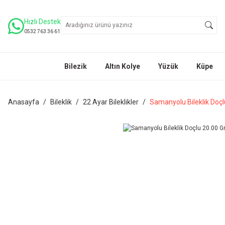
Hızlı Destek
0532 763 36 61
Bilezik
Altın Kolye
Yüzük
Küpe
Anasayfa
Bileklik
22 Ayar Bileklikler
Samanyolu Bileklik Doçl