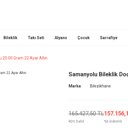
Bileklik
Takı Seti
Alyans
Çocuk
Sarrafiye
u 20.00 Gram 22 Ayar Altın
Samanyolu Bileklik Doç
Marka
Bilezikhane
165.427,50 TL
157.156,
KDV Dahil
%5 İndirimli