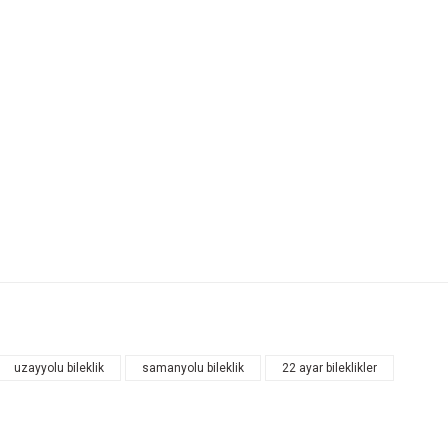
uzayyolu bileklik
samanyolu bileklik
22 ayar bileklikler
Bu ürüne ilk yorumu siz yapın!