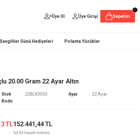
Üye Ol
Üye Girişi
Sepetim
Sevgililer Günü Hediyeleri
Pırlanta Yüzükler
lu 20.00 Gram 22 Ayar Altın
Stok
22BLK0055
Ayar
22 Ayar
Kodu
13 TL
152.441,44 TL
%3,00 havale indirimi