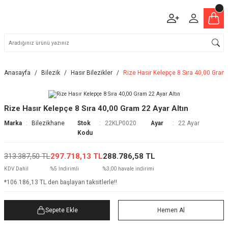
Anasayfa
Bilezik
Hasır Bilezikler
Rize Hasır Kelepçe 8 Sıra 40,00 Gram 
Rize Hasır Kelepçe 8 Sıra 40,00 Gram 22 Ayar Altın
Marka
Bilezikhane
Stok
22KLP0020
Ayar
22 Ayar
Kodu
313.387,50 TL
297.718,13 TL
288.786,58 TL
KDV Dahil
%5 İndirimli
%3,00 havale indirimi
*106.186,13 TL den başlayan taksitlerle!!
Sepete Ekle
Hemen Al