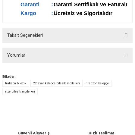
Garanti
:
Garanti Sertifikalı ve Faturalı
Kargo
:
Ücretsiz ve Sigortalıdır
Taksit Seçenekleri
Yorumlar
Etiketler :
trabzon bilezik
22 ayar kelepçe bilezik modelleri
trabzon kelepçe
Bu ürüne ilk yorumu siz yapın!
rize bilezik modelleri
Yorum Yaz
Güvenli Alışveriş
Hızlı Teslimat