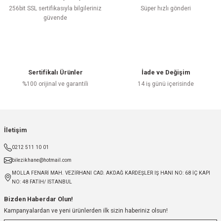
256bit SSL sertifikasıyla bilgileriniz
Süper hızlı gönderi
güvende
Sertifikalı Ürünler
İade ve Değişim
%100 orijinal ve garantili
14 iş günü içerisinde
İletişim
0212 511 10 01
bilezikhane@hotmail.com
MOLLA FENARİ MAH. VEZİRHANI CAD. AKDAĞ KARDEŞLER IŞ HANI NO: 68 İÇ KAPI
NO: 48 FATİH/ İSTANBUL
Bizden Haberdar Olun!
Kampanyalardan ve yeni ürünlerden ilk sizin haberiniz olsun!