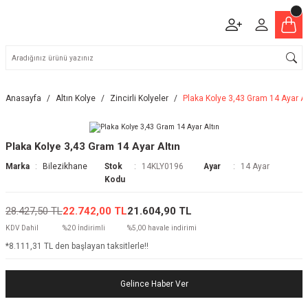
Anasayfa
Altın Kolye
Zincirli Kolyeler
Plaka Kolye 3,43 Gram 14 Ayar Al
Plaka Kolye 3,43 Gram 14 Ayar Altın
Marka
Bilezikhane
Stok
14KLY0196
Ayar
14 Ayar
Kodu
28.427,50 TL
22.742,00 TL
21.604,90 TL
KDV Dahil
%20 İndirimli
%5,00 havale indirimi
*8.111,31 TL den başlayan taksitlerle!!
Gelince Haber Ver