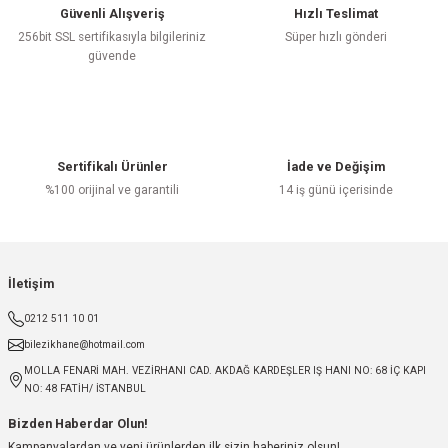
Güvenli Alışveriş
Hızlı Teslimat
256bit SSL sertifikasıyla bilgileriniz
Süper hızlı gönderi
güvende
Sertifikalı Ürünler
İade ve Değişim
%100 orijinal ve garantili
14 iş günü içerisinde
İletişim
0212 511 10 01
bilezikhane@hotmail.com
MOLLA FENARİ MAH. VEZİRHANI CAD. AKDAĞ KARDEŞLER IŞ HANI NO: 68 İÇ KAPI
NO: 48 FATİH/ İSTANBUL
Bizden Haberdar Olun!
Kampanyalardan ve yeni ürünlerden ilk sizin haberiniz olsun!