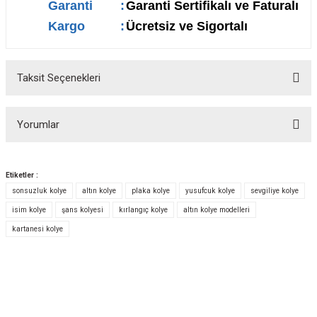
Garanti
:
Garanti Sertifikalı ve Faturalı
Kargo
:
Ücretsiz ve Sigortalı
Taksit Seçenekleri
Yorumlar
Etiketler :
sonsuzluk kolye
altın kolye
plaka kolye
yusufcuk kolye
sevgiliye kolye
Bu ürüne ilk yorumu siz yapın!
isim kolye
şans kolyesi
kırlangıç kolye
altın kolye modelleri
kartanesi kolye
Yorum Yaz