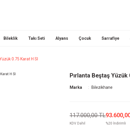
Bileklik
Takı Seti
Alyans
Çocuk
Sarrafiye
Yüzük 0.75 Karat H SI
Pırlanta Beştaş Yüzük 
Marka
Bilezikhane
117.000,00 TL
93.600,0
KDV Dahil
%20 İndirimli