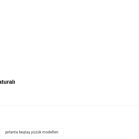
aturalı
pırlanta beştaş yüzük modelleri
Bu ürüne ilk yorumu siz yapın!