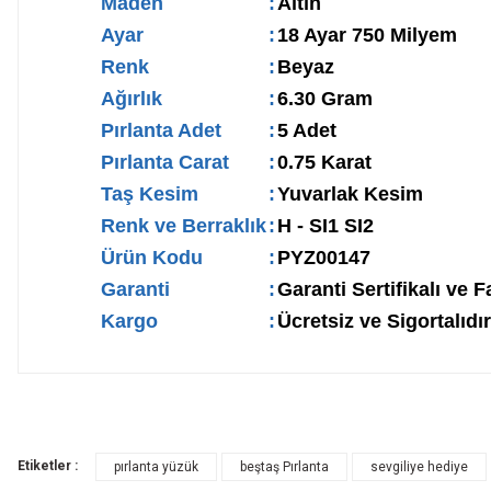
Maden
:
Altın
Ayar
:
18 Ayar 750 Milyem
Renk
:
Beyaz
Ağırlık
:
6.30 Gram
Pırlanta Adet
:
5 Adet
Pırlanta Carat
:
0.75 Karat
Taş Kesim
:
Yuvarlak Kesim
Renk ve Berraklık
:
H - SI1 SI2
Ürün Kodu
:
PYZ00147
Garanti
:
Garanti Sertifikalı ve F
Kargo
:
Ücretsiz ve Sigortalıdır
Etiketler :
pırlanta yüzük
beştaş Pırlanta
sevgiliye hediye