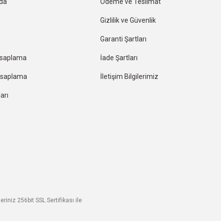
nda
Ödeme ve Teslimat
Gizlilik ve Güvenlik
Garanti Şartları
esaplama
İade Şartları
Hesaplama
İletişim Bilgilerimiz
arı
riniz 256bit SSL Sertifikası ile