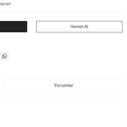
lerle!!
Hemen Al
Yorumlar