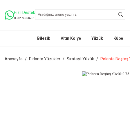
Hızlı Destek
0532 763 36 61
Bilezik
Altın Kolye
Yüzük
Küpe
Anasayfa
Pırlanta Yüzükler
Sırataşlı Yüzük
Pırlanta Beştaş 