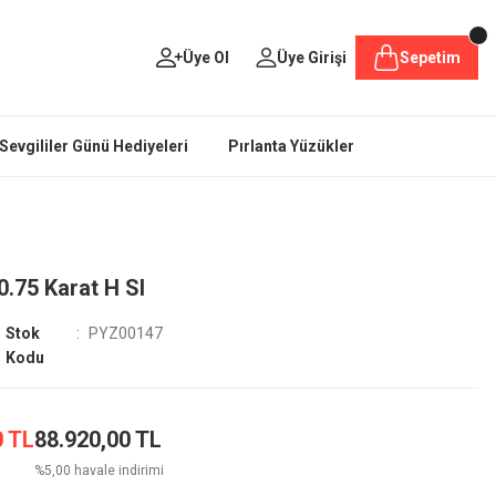
Üye Ol
Üye Girişi
Sepetim
Sevgililer Günü Hediyeleri
Pırlanta Yüzükler
0.75 Karat H SI
Stok
PYZ00147
Kodu
0 TL
88.920,00 TL
%5,00 havale indirimi