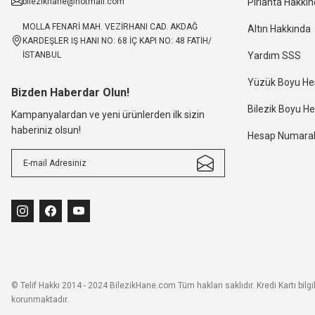
bilezikhane@hotmail.com
Pırlanta Hakkı
MOLLA FENARİ MAH. VEZİRHANI CAD. AKDAĞ
Altın Hakkında
KARDEŞLER IŞ HANI NO: 68 İÇ KAPI NO: 48 FATİH/
İSTANBUL
Yardım SSS
Yüzük Boyu H
Bizden Haberdar Olun!
Bilezik Boyu 
Kampanyalardan ve yeni ürünlerden ilk sizin
haberiniz olsun!
Hesap Numaral
© Telif Hakkı 2014 - 2024 BilezikHane.com Tüm hakları saklıdır. Kredi Kartı bilgile
korunmaktadır.