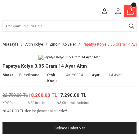
Anasayfa
Altın Kolye
Zincirli Kolyeler
Papatya Kolye 3,05 Gram 14 Ayar 
Papatya Kolye 3,05 Gram 14 Ayar Altın
Marka
Bilezikhane
Stok
14KLY0034
Ayar
14 Ayar
Kodu
22.750,00 TL
18.200,00 TL
17.290,00 TL
KDV Dahil
%20 İndirimli
%5,00 havale indirimi
*6.491,33 TL den başlayan taksitlerle!!
Gelince Haber Ver