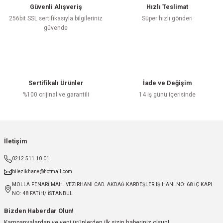
Güvenli Alışveriş
Hızlı Teslimat
256bit SSL sertifikasıyla bilgileriniz
Süper hızlı gönderi
güvende
Sertifikalı Ürünler
İade ve Değişim
%100 orijinal ve garantili
14 iş günü içerisinde
İletişim
0212 511 10 01
bilezikhane@hotmail.com
MOLLA FENARİ MAH. VEZİRHANI CAD. AKDAĞ KARDEŞLER IŞ HANI NO: 68 İÇ KAPI
NO: 48 FATİH/ İSTANBUL
Bizden Haberdar Olun!
Kampanyalardan ve yeni ürünlerden ilk sizin haberiniz olsun!