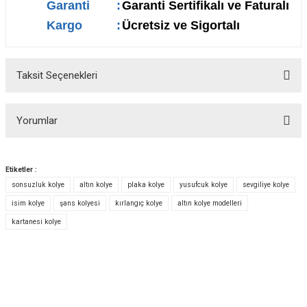
Garanti
:
Garanti Sertifikalı ve Faturalı
Kargo
:
Ücretsiz ve Sigortalı
Taksit Seçenekleri
Yorumlar
Etiketler :
sonsuzluk kolye
altın kolye
plaka kolye
yusufcuk kolye
sevgiliye kolye
Bu ürüne ilk yorumu siz yapın!
isim kolye
şans kolyesi
kırlangıç kolye
altın kolye modelleri
kartanesi kolye
Yorum Yaz