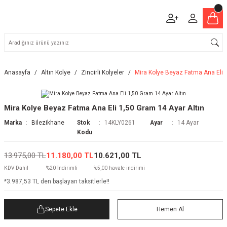
Anasayfa
Altın Kolye
Zincirli Kolyeler
Mira Kolye Beyaz Fatma Ana Eli 1
Mira Kolye Beyaz Fatma Ana Eli 1,50 Gram 14 Ayar Altın
Marka
Bilezikhane
Stok
14KLY0261
Ayar
14 Ayar
Kodu
13.975,00 TL
11.180,00 TL
10.621,00 TL
KDV Dahil
%20 İndirimli
%5,00 havale indirimi
*3.987,53 TL den başlayan taksitlerle!!
Sepete Ekle
Hemen Al