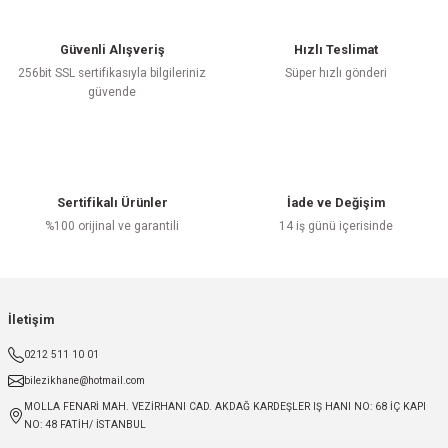
Güvenli Alışveriş
Hızlı Teslimat
256bit SSL sertifikasıyla bilgileriniz
Süper hızlı gönderi
güvende
Sertifikalı Ürünler
İade ve Değişim
%100 orijinal ve garantili
14 iş günü içerisinde
İletişim
0212 511 10 01
bilezikhane@hotmail.com
MOLLA FENARİ MAH. VEZİRHANI CAD. AKDAĞ KARDEŞLER IŞ HANI NO: 68 İÇ KAPI
NO: 48 FATİH/ İSTANBUL