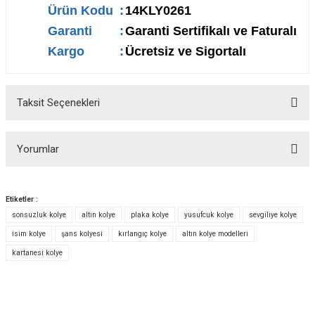
Ürün Kodu
:
14KLY0261
Garanti
:
Garanti Sertifikalı ve Faturalı
Kargo
:
Ücretsiz ve Sigortalı
Taksit Seçenekleri
Yorumlar
Etiketler :
sonsuzluk kolye
altın kolye
plaka kolye
yusufcuk kolye
sevgiliye kolye
Bu ürüne ilk yorumu siz yapın!
isim kolye
şans kolyesi
kırlangıç kolye
altın kolye modelleri
kartanesi kolye
Yorum Yaz