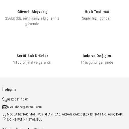
Güvenli Alışveriş
Hızlı Teslimat
256bit SSL sertifikasıyla bilgileriniz
Süper hızlı gönderi
güvende
Sertifikalı Ürünler
İade ve Değişim
%100 orijinal ve garantili
14 iş günü içerisinde
İletişim
0212 511 10 01
bilezikhane@hotmail.com
MOLLA FENARİ MAH. VEZİRHANI CAD. AKDAĞ KARDEŞLER IŞ HANI NO: 68 İÇ KAPI
NO: 48 FATİH/ İSTANBUL