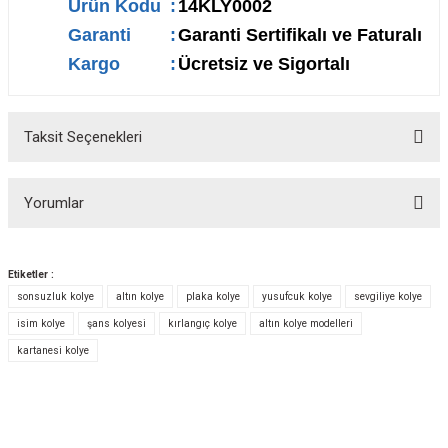
Ürün Kodu
:
14KLY0002
Garanti
:
Garanti Sertifikalı ve Faturalı
Kargo
:
Ücretsiz ve Sigortalı
Taksit Seçenekleri
Yorumlar
Etiketler :
sonsuzluk kolye
altın kolye
plaka kolye
yusufcuk kolye
sevgiliye kolye
Bu ürüne ilk yorumu siz yapın!
isim kolye
şans kolyesi
kırlangıç kolye
altın kolye modelleri
kartanesi kolye
Yorum Yaz