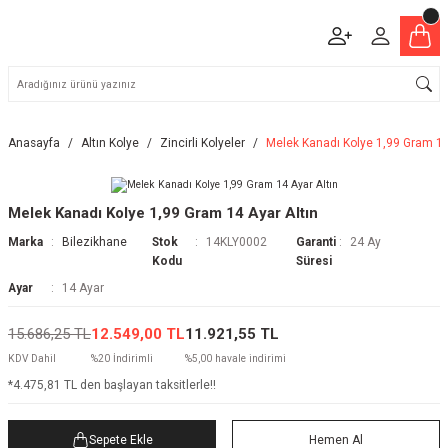
Anasayfa
Altın Kolye
Zincirli Kolyeler
Melek Kanadı Kolye 1,99 Gram 14
Melek Kanadı Kolye 1,99 Gram 14 Ayar Altın
Marka
Bilezikhane
Stok
14KLY0002
Garanti
24 Ay
Kodu
Süresi
Ayar
14 Ayar
15.686,25 TL
12.549,00 TL
11.921,55 TL
KDV Dahil
%20 İndirimli
%5,00 havale indirimi
*4.475,81 TL den başlayan taksitlerle!!
Sepete Ekle
Hemen Al