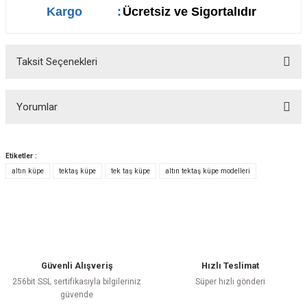
Kargo
:
Ücretsiz ve Sigortalıdır
Taksit Seçenekleri
Yorumlar
Etiketler :
altın küpe
tektaş küpe
tek taş küpe
altın tektaş küpe modelleri
Bu ürüne ilk yorumu siz yapın!
Yorum Yaz
Güvenli Alışveriş
Hızlı Teslimat
256bit SSL sertifikasıyla bilgileriniz
Süper hızlı gönderi
güvende