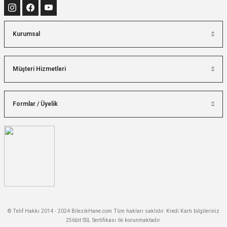
Kurumsal
Müşteri Hizmetleri
Formlar / Üyelik
© Telif Hakkı 2014 - 2024 BilezikHane.com Tüm hakları saklıdır. Kredi Kartı bilgileriniz
256bit SSL Sertifikası ile korunmaktadır.