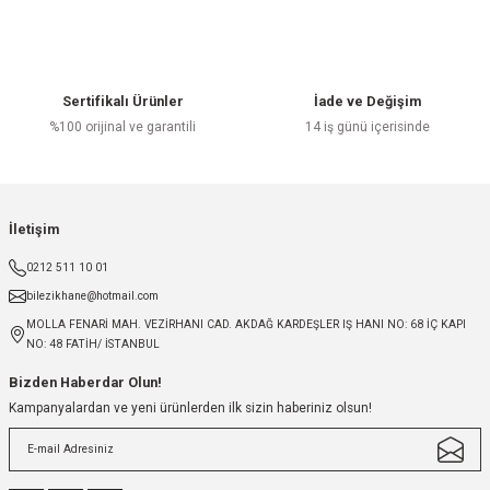
Sertifikalı Ürünler
İade ve Değişim
%100 orijinal ve garantili
14 iş günü içerisinde
İletişim
0212 511 10 01
bilezikhane@hotmail.com
MOLLA FENARİ MAH. VEZİRHANI CAD. AKDAĞ KARDEŞLER IŞ HANI NO: 68 İÇ KAPI
NO: 48 FATİH/ İSTANBUL
Bizden Haberdar Olun!
Kampanyalardan ve yeni ürünlerden ilk sizin haberiniz olsun!