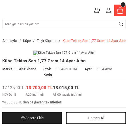
Anasayfa
Küpe
Taşlı Küpeler
Küpe Tektaş Sarı 1,77 Gram 14 Ayar Altın
Küpe Tektaş Sarı 1,77 Gram 14 Ayar Altın
Marka
Bilezikhane
Stok
14KPE0104
Ayar
14 Ayar
Kodu
17.125,00 TL
13.700,00 TL
13.015,00 TL
KDV Dahil
%20 İndirimli
%5,00 havale indirimi
*4.886,33 TL den başlayan taksitlerle!!
Sepete Ekle
Hemen Al