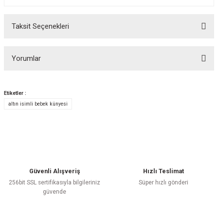
Taksit Seçenekleri
Yorumlar
Etiketler :
altın isimli bebek künyesi
Bu ürüne ilk yorumu siz yapın!
Yorum Yaz
Güvenli Alışveriş
Hızlı Teslimat
256bit SSL sertifikasıyla bilgileriniz
Süper hızlı gönderi
güvende