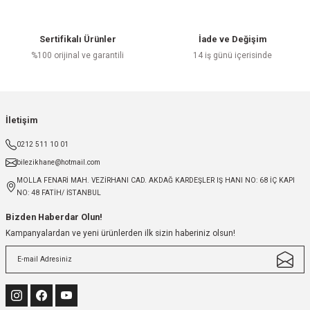
Sertifikalı Ürünler
İade ve Değişim
%100 orijinal ve garantili
14 iş günü içerisinde
İletişim
0212 511 10 01
bilezikhane@hotmail.com
MOLLA FENARİ MAH. VEZİRHANI CAD. AKDAĞ KARDEŞLER IŞ HANI NO: 68 İÇ KAPI
NO: 48 FATİH/ İSTANBUL
Bizden Haberdar Olun!
Kampanyalardan ve yeni ürünlerden ilk sizin haberiniz olsun!