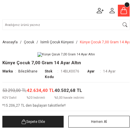
Anasayfa
Çocuk
İsimli Çocuk Künyesi
Künye Çocuk 7,00 Gram 14 Ayar 
Künye Çocuk 7,00 Gram 14 Ayar Altın
Marka
Bilezikhane
Stok
14BLK0076
Ayar
14 Ayar
Kodu
53.293,00 TL
42.634,40 TL
40.502,68 TL
KDV Dahil
%20 İndirimli
%5,00 havale indirimi
*15.206,27 TL den başlayan taksitlerle!!
Sepete Ekle
Hemen Al