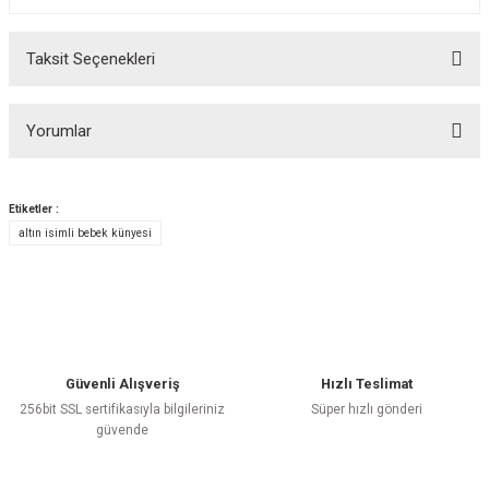
Taksit Seçenekleri
Yorumlar
Etiketler :
altın isimli bebek künyesi
Bu ürüne ilk yorumu siz yapın!
Yorum Yaz
Güvenli Alışveriş
Hızlı Teslimat
256bit SSL sertifikasıyla bilgileriniz
Süper hızlı gönderi
güvende