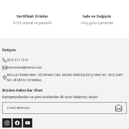
Sertifikalı Ürünler
İade ve Değişim
%100 orijinal ve garantili
14 iş günü içerisinde
İletişim
0212 511 10 01
bilezikhane@hotmail.com
MOLLA FENARİ MAH. VEZİRHANI CAD. AKDAĞ KARDEŞLER IŞ HANI NO: 68 İÇ KAPI
NO: 48 FATİH/ İSTANBUL
Bizden Haberdar Olun!
Kampanyalardan ve yeni ürünlerden ilk sizin haberiniz olsun!