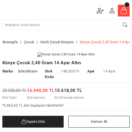
Anasayfa
Çocuk
İsimli Çocuk Künyesi
Künye Çocuk 2,40 Gram 14 Ayar 
Künye Çocuk 2,40 Gram 14 Ayar Altın
Marka
Bilezikhane
Stok
14BLK0079
Ayar
14 Ayar
Kodu
20.550,00 TL
16.440,00 TL
15.618,00 TL
KDV Dahil
%20 İndirimli
%5,00 havale indirimi
*5.863,60 TL den başlayan taksitlerle!!
Sepete Ekle
Hemen Al