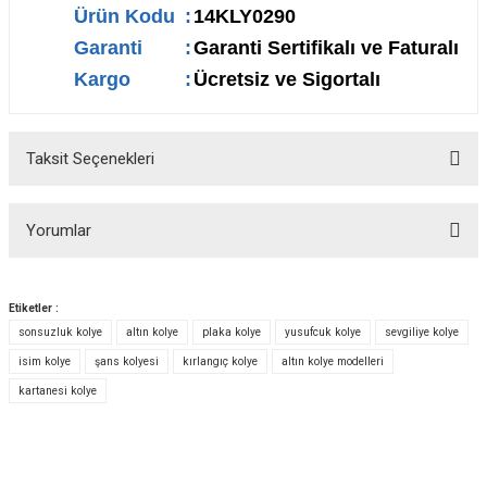
Ürün Kodu
:
14KLY0290
Garanti
:
Garanti Sertifikalı ve Faturalı
Kargo
:
Ücretsiz ve Sigortalı
Taksit Seçenekleri
Yorumlar
Etiketler :
sonsuzluk kolye
altın kolye
plaka kolye
yusufcuk kolye
sevgiliye kolye
Bu ürüne ilk yorumu siz yapın!
isim kolye
şans kolyesi
kırlangıç kolye
altın kolye modelleri
kartanesi kolye
Yorum Yaz