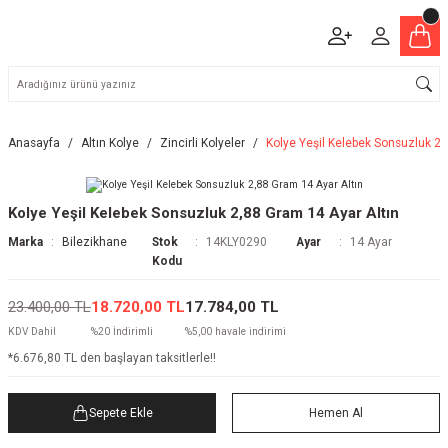
Anasayfa
Altın Kolye
Zincirli Kolyeler
Kolye Yeşil Kelebek Sonsuzluk 2,
Kolye Yeşil Kelebek Sonsuzluk 2,88 Gram 14 Ayar Altın
Marka
Bilezikhane
Stok
14KLY0290
Ayar
14 Ayar
Kodu
23.400,00 TL
18.720,00 TL
17.784,00 TL
KDV Dahil
%20 İndirimli
%5,00 havale indirimi
*6.676,80 TL den başlayan taksitlerle!!
Sepete Ekle
Hemen Al