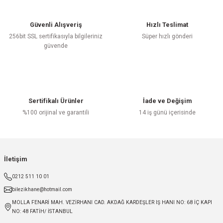
Güvenli Alışveriş
Hızlı Teslimat
256bit SSL sertifikasıyla bilgileriniz
Süper hızlı gönderi
güvende
Sertifikalı Ürünler
İade ve Değişim
%100 orijinal ve garantili
14 iş günü içerisinde
İletişim
0212 511 10 01
bilezikhane@hotmail.com
MOLLA FENARİ MAH. VEZİRHANI CAD. AKDAĞ KARDEŞLER IŞ HANI NO: 68 İÇ KAPI
NO: 48 FATİH/ İSTANBUL