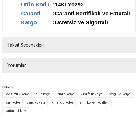
Ürün Kodu
:
14KLY0292
Garanti
:
Garanti Sertifikalı ve Faturalı
Kargo
:
Ücretsiz ve Sigortalı
Taksit Seçenekleri
Yorumlar
Etiketler :
sonsuzluk kolye
altın kolye
plaka kolye
yusufcuk kolye
sevgiliye kolye
Bu ürüne ilk yorumu siz yapın!
isim kolye
şans kolyesi
kırlangıç kolye
altın kolye modelleri
kartanesi kolye
Yorum Yaz