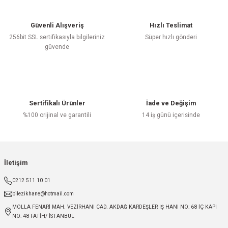
Güvenli Alışveriş
Hızlı Teslimat
256bit SSL sertifikasıyla bilgileriniz
Süper hızlı gönderi
güvende
Sertifikalı Ürünler
İade ve Değişim
%100 orijinal ve garantili
14 iş günü içerisinde
İletişim
0212 511 10 01
bilezikhane@hotmail.com
MOLLA FENARİ MAH. VEZİRHANI CAD. AKDAĞ KARDEŞLER IŞ HANI NO: 68 İÇ KAPI
NO: 48 FATİH/ İSTANBUL