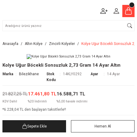
Anasayfa
Altın Kolye
Zincirli Kolyeler
Kolye Uğur Böcekli Sonsuzluk 2,
Kolye Uğur Böcekli Sonsuzluk 2,73 Gram 14 Ayar Altın
Marka
Bilezikhane
Stok
14KLY0292
Ayar
14 Ayar
Kodu
21.827,25 TL
17.461,80 TL
16.588,71 TL
KDV Dahil
%20 İndirimli
%5,00 havale indirimi
*6.228,04 TL den başlayan taksitlerle!!
Sepete Ekle
Hemen Al