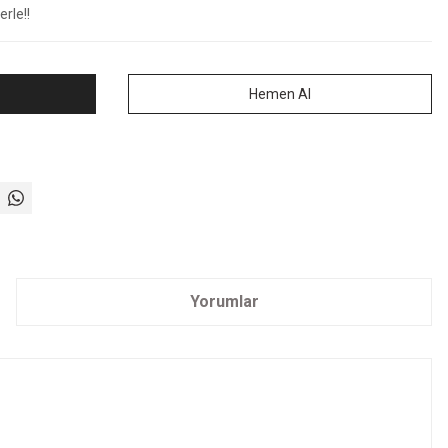
rle!!
Hemen Al
Yorumlar