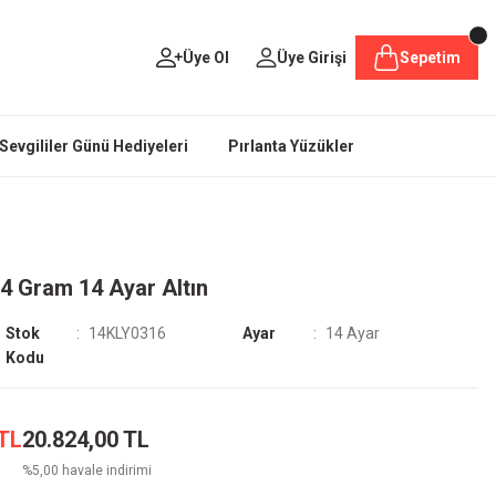
Üye Ol
Üye Girişi
Sepetim
Sevgililer Günü Hediyeleri
Pırlanta Yüzükler
4 Gram 14 Ayar Altın
Stok
14KLY0316
Ayar
14 Ayar
Kodu
 TL
20.824,00 TL
%5,00 havale indirimi