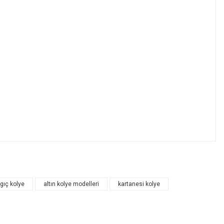
ngıç kolye
altın kolye modelleri
kartanesi kolye