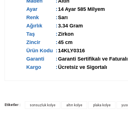
Maden
:
Altın
Ayar
:
14 Ayar 585 Milyem
Renk
:
Sarı
Ağırlık
:
3.34 Gram
Taş
:
Zirkon
Zincir
:
45 cm
Ürün Kodu
:
14KLY0316
Garanti
:
Garanti Sertifikalı ve Faturalı
Kargo
:
Ücretsiz ve Sigortalı
Etiketler :
sonsuzluk kolye
altın kolye
plaka kolye
yus