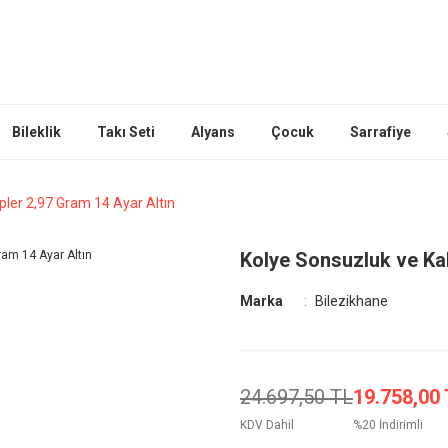
Bileklik
Takı Seti
Alyans
Çocuk
Sarrafiye
pler 2,97 Gram 14 Ayar Altın
Kolye Sonsuzluk ve Kal
Marka
Bilezikhane
24.697,50 TL
19.758,00
KDV Dahil
%20 İndirimli