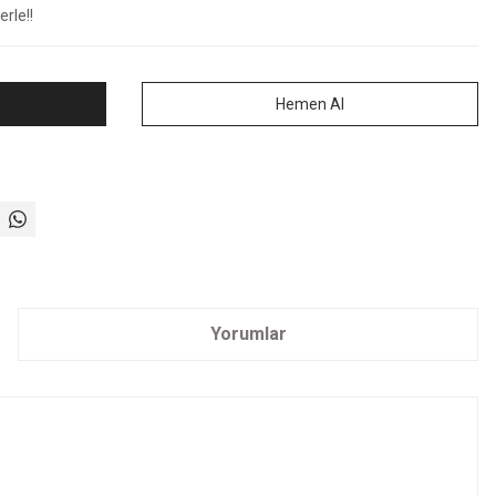
rle!!
Hemen Al
Yorumlar