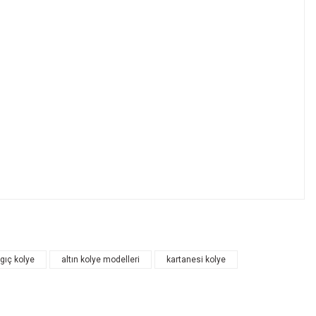
ngıç kolye
altın kolye modelleri
kartanesi kolye