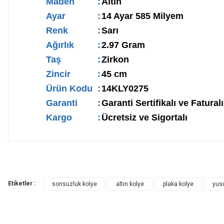
Maden
:
Altın
Ayar
:
14 Ayar 585 Milyem
Renk
:
Sarı
Ağırlık
:
2.97 Gram
Taş
:
Zirkon
Zincir
:
45 cm
Ürün Kodu
:
14KLY0275
Garanti
:
Garanti Sertifikalı ve Faturalı
Kargo
:
Ücretsiz ve Sigortalı
Etiketler :
sonsuzluk kolye
altın kolye
plaka kolye
yus