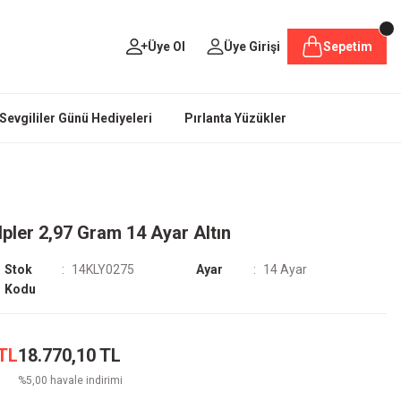
Üye Ol
Üye Girişi
Sepetim
Sevgililer Günü Hediyeleri
Pırlanta Yüzükler
pler 2,97 Gram 14 Ayar Altın
Stok
14KLY0275
Ayar
14 Ayar
Kodu
 TL
18.770,10 TL
%5,00 havale indirimi