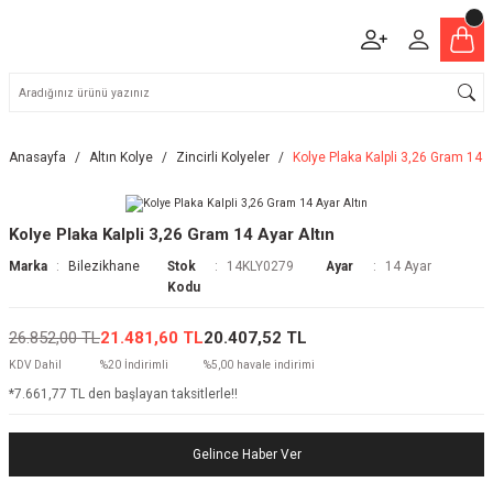
Anasayfa
Altın Kolye
Zincirli Kolyeler
Kolye Plaka Kalpli 3,26 Gram 14 A
Kolye Plaka Kalpli 3,26 Gram 14 Ayar Altın
Marka
Bilezikhane
Stok
14KLY0279
Ayar
14 Ayar
Kodu
26.852,00 TL
21.481,60 TL
20.407,52 TL
KDV Dahil
%20 İndirimli
%5,00 havale indirimi
*7.661,77 TL den başlayan taksitlerle!!
Gelince Haber Ver