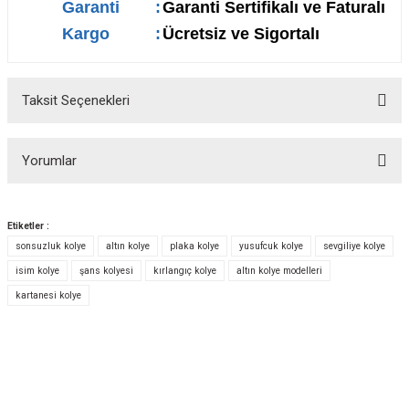
Garanti
:
Garanti Sertifikalı ve Faturalı
Kargo
:
Ücretsiz ve Sigortalı
Taksit Seçenekleri
Yorumlar
Etiketler :
sonsuzluk kolye
altın kolye
plaka kolye
yusufcuk kolye
sevgiliye kolye
Bu ürüne ilk yorumu siz yapın!
isim kolye
şans kolyesi
kırlangıç kolye
altın kolye modelleri
kartanesi kolye
Yorum Yaz