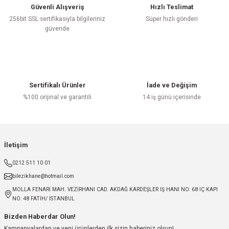
Güvenli Alışveriş
Hızlı Teslimat
256bit SSL sertifikasıyla bilgileriniz
Süper hızlı gönderi
güvende
Sertifikalı Ürünler
İade ve Değişim
%100 orijinal ve garantili
14 iş günü içerisinde
İletişim
0212 511 10 01
bilezikhane@hotmail.com
MOLLA FENARİ MAH. VEZİRHANI CAD. AKDAĞ KARDEŞLER IŞ HANI NO: 68 İÇ KAPI
NO: 48 FATİH/ İSTANBUL
Bizden Haberdar Olun!
Kampanyalardan ve yeni ürünlerden ilk sizin haberiniz olsun!