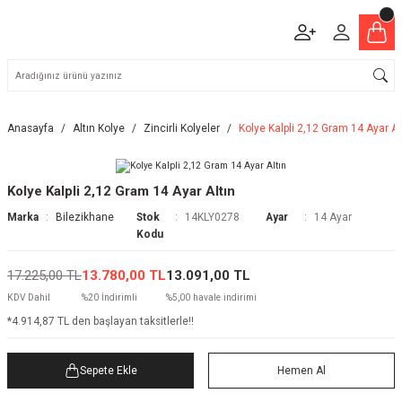
Anasayfa
Altın Kolye
Zincirli Kolyeler
Kolye Kalpli 2,12 Gram 14 Ayar Al
Kolye Kalpli 2,12 Gram 14 Ayar Altın
Marka
Bilezikhane
Stok
14KLY0278
Ayar
14 Ayar
Kodu
17.225,00 TL
13.780,00 TL
13.091,00 TL
KDV Dahil
%20 İndirimli
%5,00 havale indirimi
*4.914,87 TL den başlayan taksitlerle!!
Sepete Ekle
Hemen Al