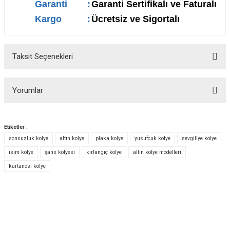
Garanti
:
Garanti Sertifikalı ve Faturalı
Kargo
:
Ücretsiz ve Sigortalı
Taksit Seçenekleri
Yorumlar
Etiketler :
sonsuzluk kolye
altın kolye
plaka kolye
yusufcuk kolye
sevgiliye kolye
Bu ürüne ilk yorumu siz yapın!
isim kolye
şans kolyesi
kırlangıç kolye
altın kolye modelleri
kartanesi kolye
Yorum Yaz