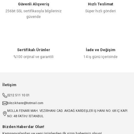
Güvenli Alışveriş
Hızlı Teslimat
256bit SSL sertifikasıyla bilgileriniz
Süper hızlı gönderi
güvende
Sertifikalı Ürünler
İade ve Değişim
%100 orijinal ve garantili
14 iş günü içerisinde
İletişim
0212 511 10 01
bilezikhane@hotmail.com
MOLLA FENARİ MAH. VEZİRHANI CAD. AKDAĞ KARDEŞLER IŞ HANI NO: 68 İÇ KAPI
NO: 48 FATİH/ İSTANBUL
Bizden Haberdar Olun!
Kampanyalardan ve yeni ürünlerden ilk sizin haberiniz olsun!