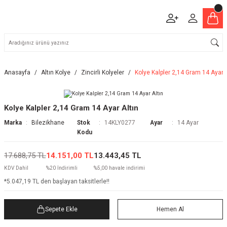
Anasayfa
Altın Kolye
Zincirli Kolyeler
Kolye Kalpler 2,14 Gram 14 Ayar A
Kolye Kalpler 2,14 Gram 14 Ayar Altın
Marka
Bilezikhane
Stok
14KLY0277
Ayar
14 Ayar
Kodu
17.688,75 TL
14.151,00 TL
13.443,45 TL
KDV Dahil
%20 İndirimli
%5,00 havale indirimi
*5.047,19 TL den başlayan taksitlerle!!
Sepete Ekle
Hemen Al