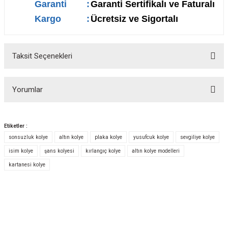
Garanti
:
Garanti Sertifikalı ve Faturalı
Kargo
:
Ücretsiz ve Sigortalı
Taksit Seçenekleri
Yorumlar
Etiketler :
sonsuzluk kolye
altın kolye
plaka kolye
yusufcuk kolye
sevgiliye kolye
Bu ürüne ilk yorumu siz yapın!
isim kolye
şans kolyesi
kırlangıç kolye
altın kolye modelleri
kartanesi kolye
Yorum Yaz