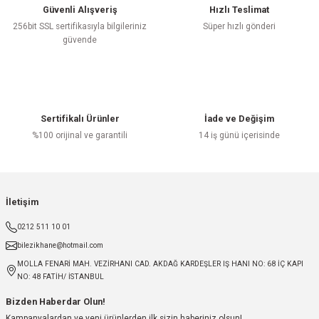
Güvenli Alışveriş
Hızlı Teslimat
256bit SSL sertifikasıyla bilgileriniz
Süper hızlı gönderi
güvende
Sertifikalı Ürünler
İade ve Değişim
%100 orijinal ve garantili
14 iş günü içerisinde
İletişim
0212 511 10 01
bilezikhane@hotmail.com
MOLLA FENARİ MAH. VEZİRHANI CAD. AKDAĞ KARDEŞLER IŞ HANI NO: 68 İÇ KAPI
NO: 48 FATİH/ İSTANBUL
Bizden Haberdar Olun!
Kampanyalardan ve yeni ürünlerden ilk sizin haberiniz olsun!