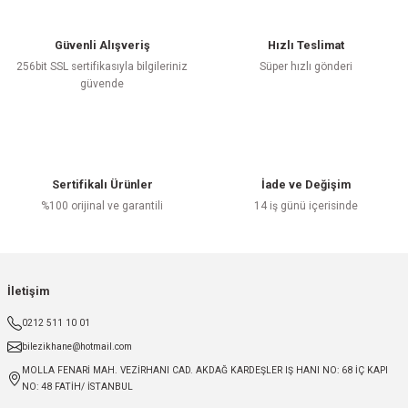
Güvenli Alışveriş
Hızlı Teslimat
256bit SSL sertifikasıyla bilgileriniz
Süper hızlı gönderi
güvende
Sertifikalı Ürünler
İade ve Değişim
%100 orijinal ve garantili
14 iş günü içerisinde
İletişim
0212 511 10 01
bilezikhane@hotmail.com
MOLLA FENARİ MAH. VEZİRHANI CAD. AKDAĞ KARDEŞLER IŞ HANI NO: 68 İÇ KAPI
NO: 48 FATİH/ İSTANBUL