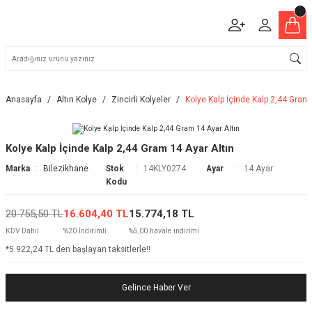
Anasayfa
Altın Kolye
Zincirli Kolyeler
Kolye Kalp İçinde Kalp 2,44 Gram 
Kolye Kalp İçinde Kalp 2,44 Gram 14 Ayar Altın
Marka
Bilezikhane
Stok
14KLY0274
Ayar
14 Ayar
Kodu
20.755,50 TL
16.604,40 TL
15.774,18 TL
KDV Dahil
%20 İndirimli
%5,00 havale indirimi
*5.922,24 TL den başlayan taksitlerle!!
Gelince Haber Ver