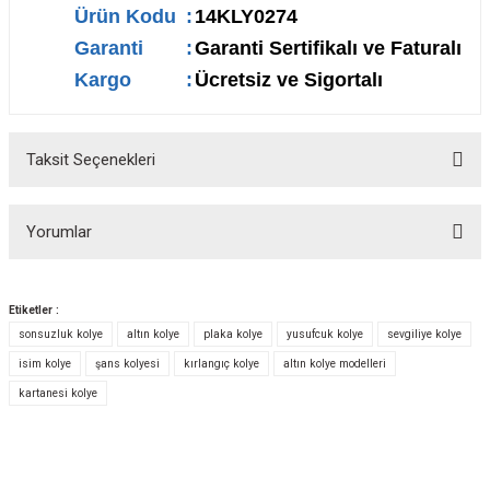
Ürün Kodu
:
14KLY0274
Garanti
:
Garanti Sertifikalı ve Faturalı
Kargo
:
Ücretsiz ve Sigortalı
Taksit Seçenekleri
Yorumlar
Etiketler :
sonsuzluk kolye
altın kolye
plaka kolye
yusufcuk kolye
sevgiliye kolye
Bu ürüne ilk yorumu siz yapın!
isim kolye
şans kolyesi
kırlangıç kolye
altın kolye modelleri
kartanesi kolye
Yorum Yaz