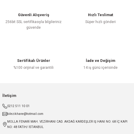
Güvenli Alışveriş
Hızlı Teslimat
256bit SSL sertifikasıyla bilgileriniz
Süper hızlı gönderi
güvende
Sertifikalı Ürünler
İade ve Değişim
%100 orijinal ve garantili
14 iş günü içerisinde
İletişim
0212 511 10 01
bilezikhane@hotmail.com
MOLLA FENARİ MAH. VEZİRHANI CAD. AKDAĞ KARDEŞLER IŞ HANI NO: 68 İÇ KAPI
NO: 48 FATİH/ İSTANBUL