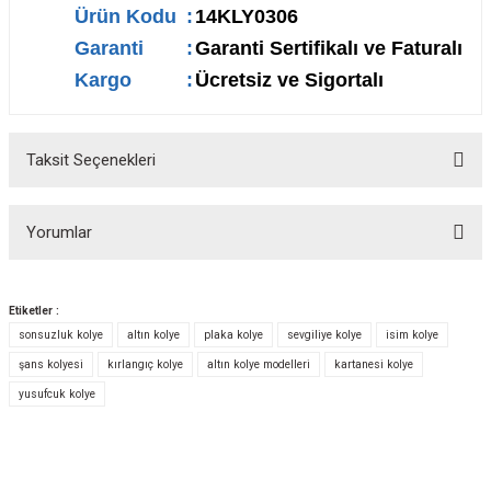
Ürün Kodu
:
14KLY0306
Garanti
:
Garanti Sertifikalı ve Faturalı
Kargo
:
Ücretsiz ve Sigortalı
Taksit Seçenekleri
Yorumlar
Etiketler :
sonsuzluk kolye
altın kolye
plaka kolye
sevgiliye kolye
isim kolye
Bu ürüne ilk yorumu siz yapın!
şans kolyesi
kırlangıç kolye
altın kolye modelleri
kartanesi kolye
yusufcuk kolye
Yorum Yaz