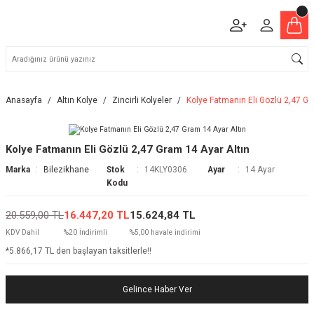
Anasayfa
Altın Kolye
Zincirli Kolyeler
Kolye Fatmanın Eli Gözlü 2,47 Gr
Kolye Fatmanın Eli Gözlü 2,47 Gram 14 Ayar Altın
Marka
Bilezikhane
Stok
14KLY0306
Ayar
14 Ayar
Kodu
20.559,00 TL
16.447,20 TL
15.624,84 TL
KDV Dahil
%20 İndirimli
%5,00 havale indirimi
*5.866,17 TL den başlayan taksitlerle!!
Gelince Haber Ver