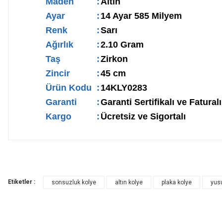
Maden
:
Altın
Ayar
:
14 Ayar 585 Milyem
Renk
:
Sarı
Ağırlık
:
2.10 Gram
Taş
:
Zirkon
Zincir
:
45 cm
Ürün Kodu
:
14KLY0283
Garanti
:
Garanti Sertifikalı ve Faturalı
Kargo
:
Ücretsiz ve Sigortalı
Etiketler :
sonsuzluk kolye
altın kolye
plaka kolye
yus