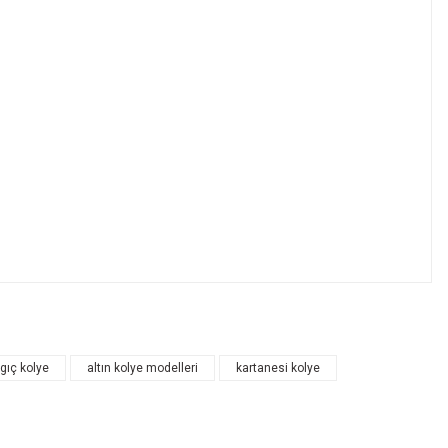
ngıç kolye
altın kolye modelleri
kartanesi kolye