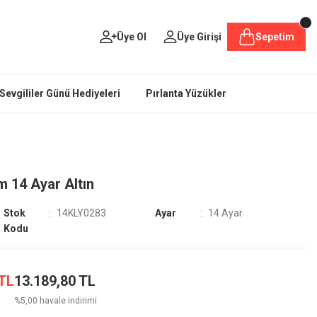
Üye Ol
Üye Girişi
Sepetim
Sevgililer Günü Hediyeleri
Pırlanta Yüzükler
m 14 Ayar Altın
Stok
14KLY0283
Ayar
14 Ayar
Kodu
 TL
13.189,80 TL
%5,00 havale indirimi