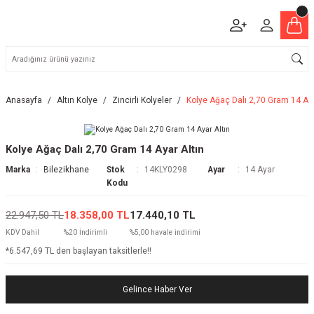
Anasayfa
Altın Kolye
Zincirli Kolyeler
Kolye Ağaç Dalı 2,70 Gram 14 Aya
Kolye Ağaç Dalı 2,70 Gram 14 Ayar Altın
Marka
Bilezikhane
Stok
14KLY0298
Ayar
14 Ayar
Kodu
22.947,50 TL
18.358,00 TL
17.440,10 TL
KDV Dahil
%20 İndirimli
%5,00 havale indirimi
*6.547,69 TL den başlayan taksitlerle!!
Gelince Haber Ver