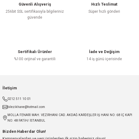
Güvenli Alışveriş
Hızlı Teslimat
256bit SSL sertifikasıyla bilgileriniz
Süper hızlı gönderi
güvende
Sertifikalı Ürünler
İade ve Değişim
%100 orijinal ve garantili
14 iş günü içerisinde
İletişim
0212 511 10 01
bilezikhane@hotmail.com
MOLLA FENARİ MAH. VEZİRHANI CAD. AKDAĞ KARDEŞLER IŞ HANI NO: 68 İÇ KAPI
NO: 48 FATİH/ İSTANBUL
Bizden Haberdar Olun!
Kampanyalardan ve yeni ürünlerden ilk sizin haberiniz olsun!