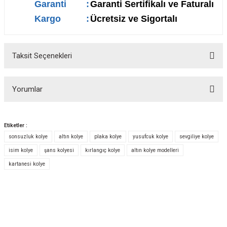
Garanti
:
Garanti Sertifikalı ve Faturalı
Kargo
:
Ücretsiz ve Sigortalı
Taksit Seçenekleri
Yorumlar
Etiketler :
sonsuzluk kolye
altın kolye
plaka kolye
yusufcuk kolye
sevgiliye kolye
Bu ürüne ilk yorumu siz yapın!
isim kolye
şans kolyesi
kırlangıç kolye
altın kolye modelleri
kartanesi kolye
Yorum Yaz