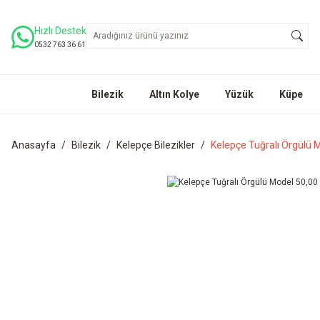
Hızlı Destek
0532 763 36 61
Bilezik
Altın Kolye
Yüzük
Küpe
Anasayfa
Bilezik
Kelepçe Bilezikler
Kelepçe Tuğralı Örgülü 