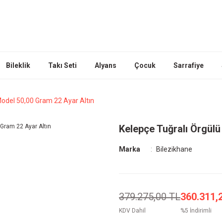
Bileklik
Takı Seti
Alyans
Çocuk
Sarrafiye
Model 50,00 Gram 22 Ayar Altın
Kelepçe Tuğralı Örgülü
Marka
Bilezikhane
379.275,00 TL
360.311,
KDV Dahil
%5 İndirimli