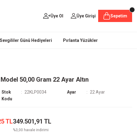
Üye Ol
Üye Girişi
Sepetim
Sevgililer Günü Hediyeleri
Pırlanta Yüzükler
 Model 50,00 Gram 22 Ayar Altın
Stok
22KLP0034
Ayar
22 Ayar
Kodu
25 TL
349.501,91 TL
%3,00 havale indirimi