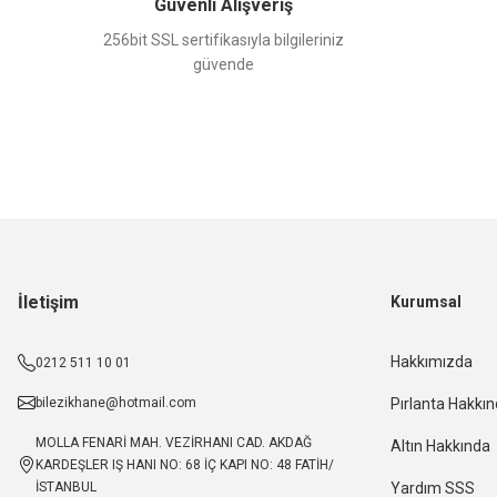
Güvenli Alışveriş
256bit SSL sertifikasıyla bilgileriniz
güvende
İletişim
Kurumsal
Hakkımızda
0212 511 10 01
bilezikhane@hotmail.com
Pırlanta Hakkı
MOLLA FENARİ MAH. VEZİRHANI CAD. AKDAĞ
Altın Hakkında
KARDEŞLER IŞ HANI NO: 68 İÇ KAPI NO: 48 FATİH/
İSTANBUL
Yardım SSS