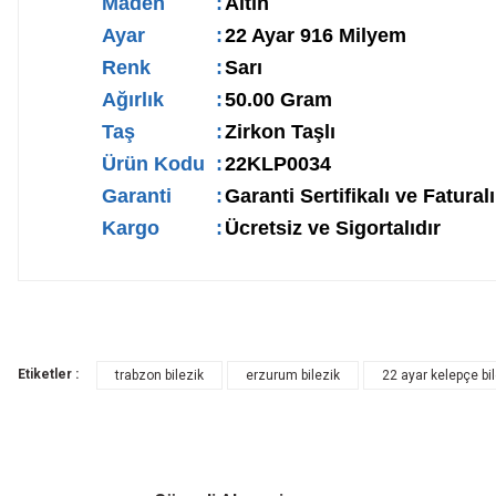
Maden
:
Altın
Ayar
:
22 Ayar 916 Milyem
Renk
:
Sarı
Ağırlık
:
50.00 Gram
Taş
:
Zirkon Taşlı
Ürün Kodu
:
22KLP0034
Garanti
:
Garanti Sertifikalı ve Faturalı
Kargo
:
Ücretsiz ve Sigortalıdır
Etiketler :
trabzon bilezik
erzurum bilezik
22 ayar kelepçe bi