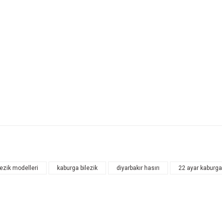
lezik modelleri
kaburga bilezik
diyarbakır hasırı
22 ayar kaburga
Bu ürüne ilk yorumu siz yapın!
Yorum Yaz