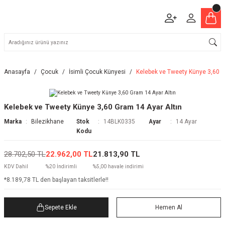
Anasayfa
Çocuk
İsimli Çocuk Künyesi
Kelebek ve Tweety Künye 3,60 G
Kelebek ve Tweety Künye 3,60 Gram 14 Ayar Altın
Marka
Bilezikhane
Stok
14BLK0335
Ayar
14 Ayar
Kodu
28.702,50 TL
22.962,00 TL
21.813,90 TL
KDV Dahil
%20 İndirimli
%5,00 havale indirimi
*8.189,78 TL den başlayan taksitlerle!!
Sepete Ekle
Hemen Al