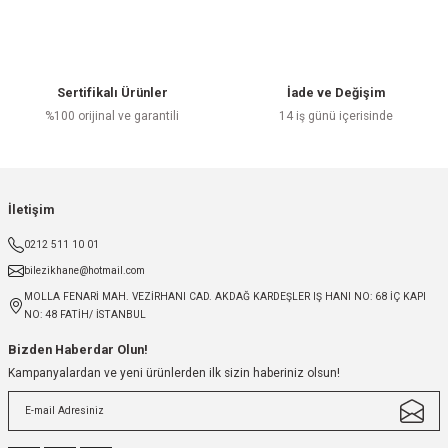
Sertifikalı Ürünler
İade ve Değişim
%100 orijinal ve garantili
14 iş günü içerisinde
İletişim
0212 511 10 01
bilezikhane@hotmail.com
MOLLA FENARİ MAH. VEZİRHANI CAD. AKDAĞ KARDEŞLER IŞ HANI NO: 68 İÇ KAPI
NO: 48 FATİH/ İSTANBUL
Bizden Haberdar Olun!
Kampanyalardan ve yeni ürünlerden ilk sizin haberiniz olsun!