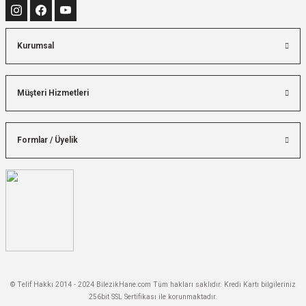
Kurumsal
Müşteri Hizmetleri
Formlar / Üyelik
© Telif Hakkı 2014 - 2024 BilezikHane.com Tüm hakları saklıdır. Kredi Kartı bilgileriniz
256bit SSL Sertifikası ile korunmaktadır.