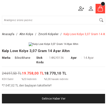
Anasayfa
Altın Kolye
Zincirli Kolyeler
Kalp Love Kolye 3,07 Gram 14 Aya
Kalp Love Kolye 3,07 Gram 14 Ayar Altın
Marka
Bilezikhane
Stok
14KLY0136
Ayar
14 Ayar
Kodu
24.697,50 TL
19.758,00 TL
18.770,10 TL
KDV Dahil
%20 İndirimli
%5,00 havale indirimi
*7.047,02 TL den başlayan taksitlerle!!
Gelince Haber Ver