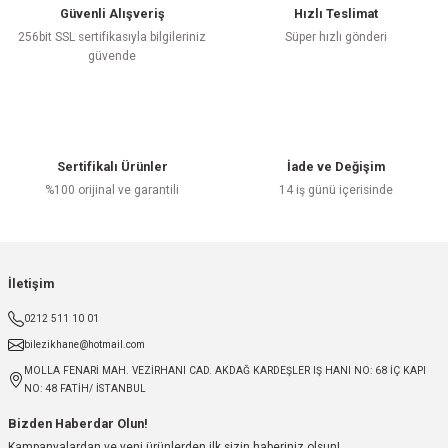
Güvenli Alışveriş
Hızlı Teslimat
256bit SSL sertifikasıyla bilgileriniz
Süper hızlı gönderi
güvende
Sertifikalı Ürünler
İade ve Değişim
%100 orijinal ve garantili
14 iş günü içerisinde
İletişim
0212 511 10 01
bilezikhane@hotmail.com
MOLLA FENARİ MAH. VEZİRHANI CAD. AKDAĞ KARDEŞLER IŞ HANI NO: 68 İÇ KAPI
NO: 48 FATİH/ İSTANBUL
Bizden Haberdar Olun!
Kampanyalardan ve yeni ürünlerden ilk sizin haberiniz olsun!