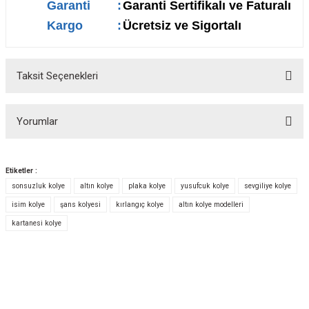
Garanti
:
Garanti Sertifikalı ve Faturalı
Kargo
:
Ücretsiz ve Sigortalı
Taksit Seçenekleri
Yorumlar
Etiketler :
sonsuzluk kolye
altın kolye
plaka kolye
yusufcuk kolye
sevgiliye kolye
Bu ürüne ilk yorumu siz yapın!
isim kolye
şans kolyesi
kırlangıç kolye
altın kolye modelleri
kartanesi kolye
Yorum Yaz