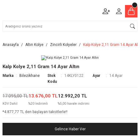
Anasayfa
Altın Kolye
Zincirli Kolyeler
Kalp Kolye 2,11 Gram 14 Ayar Alt
Kalp Kolye 2,11 Gram 14 Ayar Altın
Marka
Bilezikhane
Stok
14KLY0122
Ayar
14 Ayar
Kodu
17.095,00 TL
13.676,00 TL
12.992,20 TL
KDV Dahil
%20 İndirimli
%5,00 havale indirimi
*4.877,77 TL den başlayan taksitlerle!!
Gelince Haber Ver