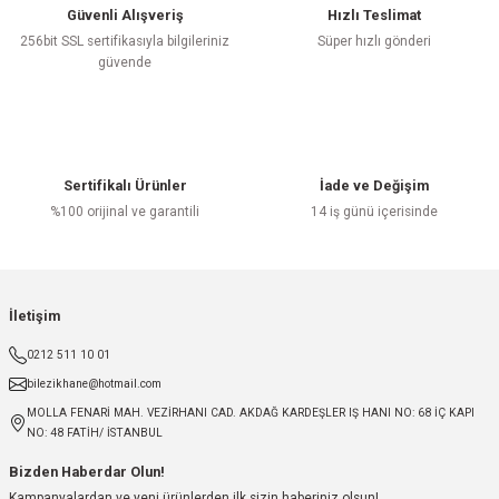
Güvenli Alışveriş
Hızlı Teslimat
256bit SSL sertifikasıyla bilgileriniz
Süper hızlı gönderi
güvende
Sertifikalı Ürünler
İade ve Değişim
%100 orijinal ve garantili
14 iş günü içerisinde
İletişim
0212 511 10 01
bilezikhane@hotmail.com
MOLLA FENARİ MAH. VEZİRHANI CAD. AKDAĞ KARDEŞLER IŞ HANI NO: 68 İÇ KAPI
NO: 48 FATİH/ İSTANBUL
Bizden Haberdar Olun!
Kampanyalardan ve yeni ürünlerden ilk sizin haberiniz olsun!