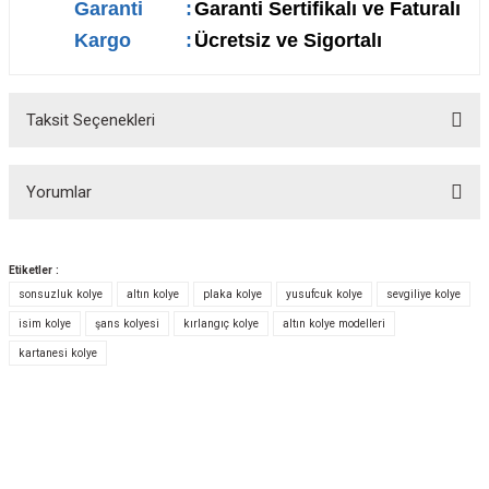
Garanti
:
Garanti Sertifikalı ve Faturalı
Kargo
:
Ücretsiz ve Sigortalı
Taksit Seçenekleri
Yorumlar
Etiketler :
sonsuzluk kolye
altın kolye
plaka kolye
yusufcuk kolye
sevgiliye kolye
Bu ürüne ilk yorumu siz yapın!
isim kolye
şans kolyesi
kırlangıç kolye
altın kolye modelleri
kartanesi kolye
Yorum Yaz