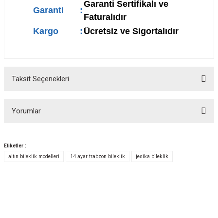
Garanti Sertifikalı ve
Garanti
:
Faturalıdır
Kargo
:
Ücretsiz ve Sigortalıdır
Taksit Seçenekleri
Yorumlar
Etiketler :
altın bileklik modelleri
14 ayar trabzon bileklik
jesika bileklik
Bu ürüne ilk yorumu siz yapın!
Yorum Yaz