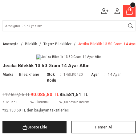
Anasayfa
Bileklik
Taşsız Bileklikler
Jesika Bileklik 13.50 Gram 14 Ayar 
Jesika Bileklik 13.50 Gram 14 Ayar Altın
Marka
Bilezikhane
Stok
14BLK0420
Ayar
14 Ayar
Kodu
112.607,25 TL
90.085,80 TL
85.581,51 TL
KDV Dahil
%20 İndirimli
%5,00 havale indirimi
*32.130,60 TL den başlayan taksitlerle!!
Sepete Ekle
Hemen Al