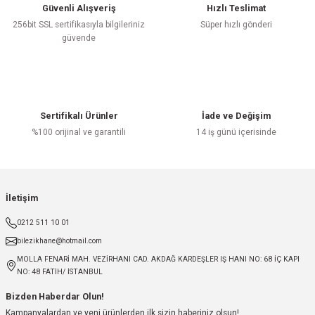
Güvenli Alışveriş
Hızlı Teslimat
256bit SSL sertifikasıyla bilgileriniz
Süper hızlı gönderi
güvende
Sertifikalı Ürünler
İade ve Değişim
%100 orijinal ve garantili
14 iş günü içerisinde
İletişim
0212 511 10 01
bilezikhane@hotmail.com
MOLLA FENARİ MAH. VEZİRHANI CAD. AKDAĞ KARDEŞLER IŞ HANI NO: 68 İÇ KAPI
NO: 48 FATİH/ İSTANBUL
Bizden Haberdar Olun!
Kampanyalardan ve yeni ürünlerden ilk sizin haberiniz olsun!