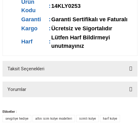
Ürün
:
14KLY0253
Kodu
Garanti
:
Garanti Sertifikalı ve Faturalı
Kargo
:
Ücretsiz ve Sigortalıdır
Lütfen Harf Bildirmeyi
Harf
:
unutmayınız
Taksit Seçenekleri
Yorumlar
Etiketler :
sevgiliye hediye
altın isim kolye modelleri
isimli kolye
harf kolye
Bu ürüne ilk yorumu siz yapın!
Yorum Yaz