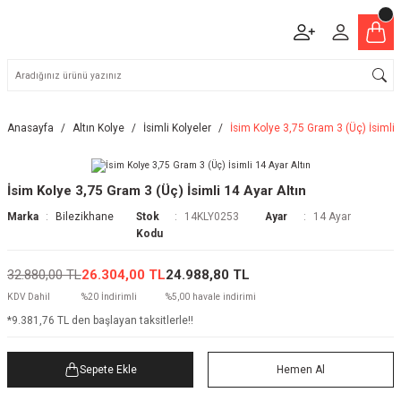
Anasayfa
Altın Kolye
İsimli Kolyeler
İsim Kolye 3,75 Gram 3 (Üç) İsimli 
İsim Kolye 3,75 Gram 3 (Üç) İsimli 14 Ayar Altın
Marka
Bilezikhane
Stok
14KLY0253
Ayar
14 Ayar
Kodu
32.880,00 TL
26.304,00 TL
24.988,80 TL
KDV Dahil
%20 İndirimli
%5,00 havale indirimi
*9.381,76 TL den başlayan taksitlerle!!
Sepete Ekle
Hemen Al