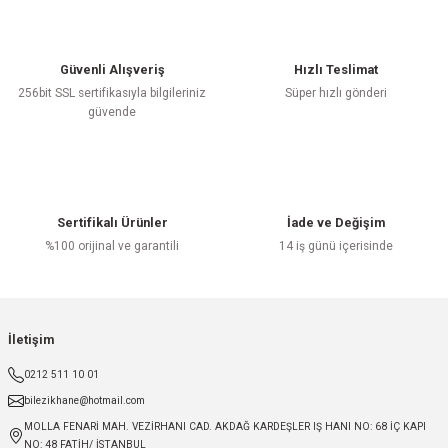
Güvenli Alışveriş
Hızlı Teslimat
256bit SSL sertifikasıyla bilgileriniz
Süper hızlı gönderi
güvende
Sertifikalı Ürünler
İade ve Değişim
%100 orijinal ve garantili
14 iş günü içerisinde
İletişim
0212 511 10 01
bilezikhane@hotmail.com
MOLLA FENARİ MAH. VEZİRHANI CAD. AKDAĞ KARDEŞLER IŞ HANI NO: 68 İÇ KAPI
NO: 48 FATİH/ İSTANBUL