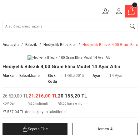
Anasayfa
Bilezik
Hediyelik Bilezikler
Hediyelik Bilezik 4,00 Gram Elma
Hediyelik Bilezik 4,00 Gram Elma Model 14 Ayar Altın
Marka
Bilezikhane
Stok
14BLZ0015
Ayar
14 Ayar
Kodu
26.520,00 TL
21.216,00 TL
20.155,20 TL
KDV Dahil
%20 İndirimli
%5,00 havale indirimi
*7.567,04 TL den başlayan taksitlerle!!
Sepete Ekle
Hemen Al