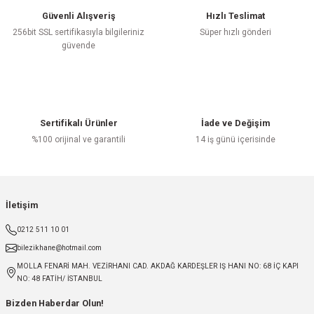
Güvenli Alışveriş
Hızlı Teslimat
256bit SSL sertifikasıyla bilgileriniz
Süper hızlı gönderi
güvende
Sertifikalı Ürünler
İade ve Değişim
%100 orijinal ve garantili
14 iş günü içerisinde
İletişim
0212 511 10 01
bilezikhane@hotmail.com
MOLLA FENARİ MAH. VEZİRHANI CAD. AKDAĞ KARDEŞLER IŞ HANI NO: 68 İÇ KAPI
NO: 48 FATİH/ İSTANBUL
Bizden Haberdar Olun!