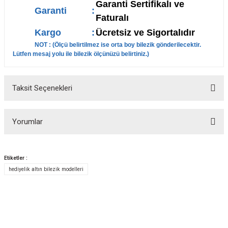
Garanti Sertifikalı ve
Garanti
:
Faturalı
Kargo
:
Ücretsiz ve Sigortalıdır
NOT : (Ölçü belirtilmez ise orta boy bilezik gönderilecektir.
Lütfen mesaj yolu ile bilezik ölçünüzü belirtiniz.)
Taksit Seçenekleri
Yorumlar
Etiketler :
hediyelik altın bilezik modelleri
Bu ürüne ilk yorumu siz yapın!
Yorum Yaz