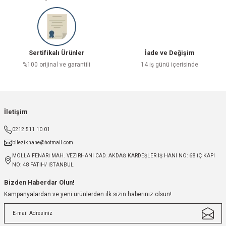
Sertifikalı Ürünler
İade ve Değişim
%100 orijinal ve garantili
14 iş günü içerisinde
İletişim
0212 511 10 01
bilezikhane@hotmail.com
MOLLA FENARİ MAH. VEZİRHANI CAD. AKDAĞ KARDEŞLER IŞ HANI NO: 68 İÇ KAPI
NO: 48 FATİH/ İSTANBUL
Bizden Haberdar Olun!
Kampanyalardan ve yeni ürünlerden ilk sizin haberiniz olsun!