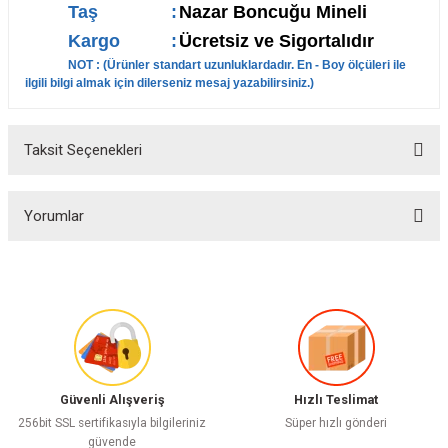
Taş
:
Nazar Boncuğu Mineli
Kargo
:
Ücretsiz ve Sigortalıdır
NOT : (
Ürünler standart uzunluklardadır. En - Boy ölçüleri ile
ilgili bilgi almak için dilerseniz mesaj yazabilirsiniz.
)
Taksit Seçenekleri
Yorumlar
Bu ürüne ilk yorumu siz yapın!
Yorum Yaz
Güvenli Alışveriş
Hızlı Teslimat
256bit SSL sertifikasıyla bilgileriniz
Süper hızlı gönderi
güvende