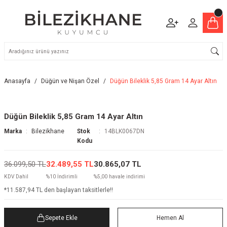
Anasayfa
Düğün ve Nişan Özel
Düğün Bileklik 5,85 Gram 14 Ayar Altın
Düğün Bileklik 5,85 Gram 14 Ayar Altın
Marka
Bilezikhane
Stok
14BLK0067DN
Kodu
36.099,50 TL
32.489,55 TL
30.865,07 TL
KDV Dahil
%10 İndirimli
%5,00 havale indirimi
*11.587,94 TL den başlayan taksitlerle!!
Sepete Ekle
Hemen Al