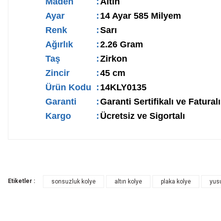
Maden
:
Altın
Ayar
:
14 Ayar 585 Milyem
Renk
:
Sarı
Ağırlık
:
2.26 Gram
Taş
:
Zirkon
Zincir
:
45 cm
Ürün Kodu
:
14KLY0135
Garanti
:
Garanti Sertifikalı ve Faturalı
Kargo
:
Ücretsiz ve Sigortalı
Etiketler :
sonsuzluk kolye
altın kolye
plaka kolye
yus