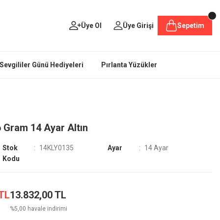
Üye Ol
Üye Girişi
Sepetim
Sevgililer Günü Hediyeleri
Pırlanta Yüzükler
6 Gram 14 Ayar Altın
Stok
14KLY0135
Ayar
14 Ayar
Kodu
 TL
13.832,00 TL
%5,00 havale indirimi