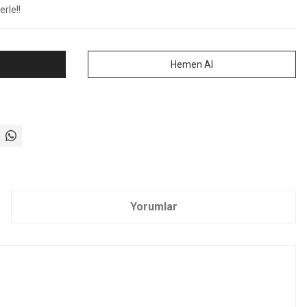
rle!!
Hemen Al
Yorumlar