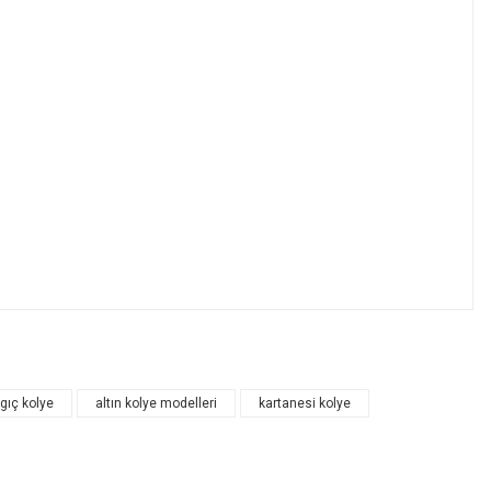
ngıç kolye
altın kolye modelleri
kartanesi kolye