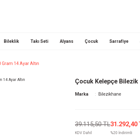
Bileklik
Takı Seti
Alyans
Çocuk
Sarrafiye
0 Gram 14 Ayar Altın
Çocuk Kelepçe Bilezik 
Marka
Bilezikhane
39.115,50 TL
31.292,40
KDV Dahil
%20 İndirimli