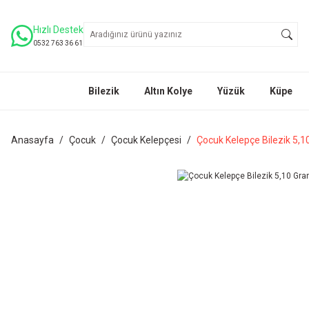
Hızlı Destek
0532 763 36 61
Bilezik
Altın Kolye
Yüzük
Küpe
Anasayfa
Çocuk
Çocuk Kelepçesi
Çocuk Kelepçe Bilezik 5,1