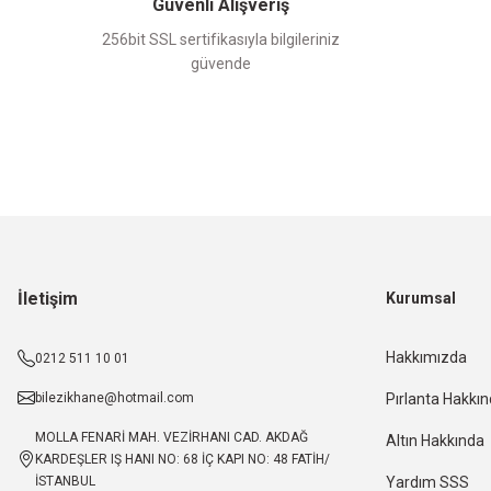
Güvenli Alışveriş
256bit SSL sertifikasıyla bilgileriniz
güvende
İletişim
Kurumsal
Hakkımızda
0212 511 10 01
bilezikhane@hotmail.com
Pırlanta Hakkı
MOLLA FENARİ MAH. VEZİRHANI CAD. AKDAĞ
Altın Hakkında
KARDEŞLER IŞ HANI NO: 68 İÇ KAPI NO: 48 FATİH/
İSTANBUL
Yardım SSS