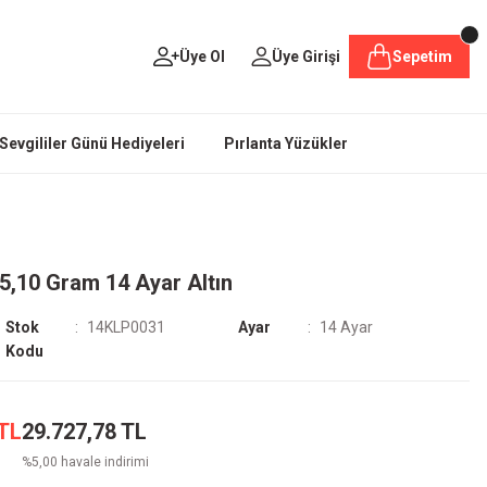
Üye Ol
Üye Girişi
Sepetim
Sevgililer Günü Hediyeleri
Pırlanta Yüzükler
5,10 Gram 14 Ayar Altın
Stok
14KLP0031
Ayar
14 Ayar
Kodu
 TL
29.727,78 TL
%5,00 havale indirimi