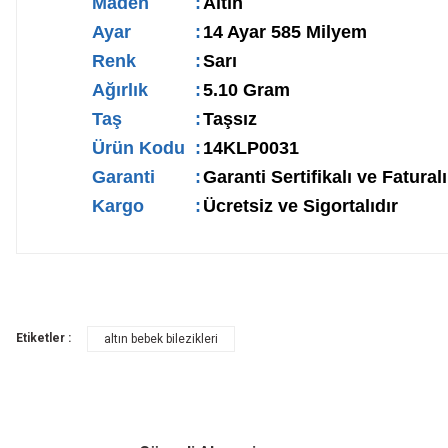
Maden
:
Altın
Ayar
:
14 Ayar 585 Milyem
Renk
:
Sarı
Ağırlık
:
5.10 Gram
Taş
:
Taşsız
Ürün Kodu
:
14KLP0031
Garanti
:
Garanti Sertifikalı ve Faturalı
Kargo
:
Ücretsiz ve Sigortalıdır
Etiketler :
altın bebek bilezikleri