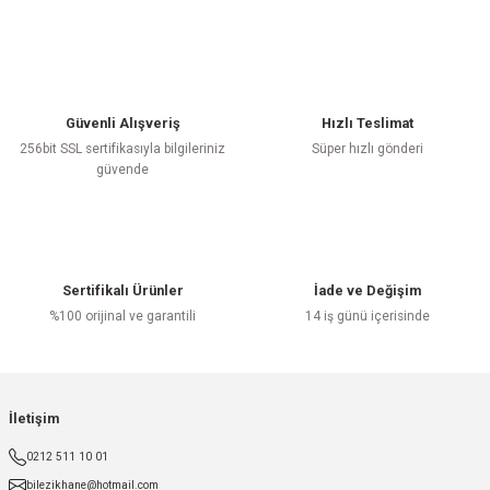
Yorum Yaz
Güvenli Alışveriş
Hızlı Teslimat
256bit SSL sertifikasıyla bilgileriniz
Süper hızlı gönderi
güvende
Sertifikalı Ürünler
İade ve Değişim
%100 orijinal ve garantili
14 iş günü içerisinde
İletişim
0212 511 10 01
bilezikhane@hotmail.com