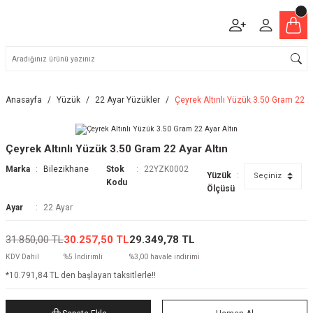
Anasayfa
Yüzük
22 Ayar Yüzükler
Çeyrek Altınlı Yüzük 3.50 Gram 22 Ay
Çeyrek Altınlı Yüzük 3.50 Gram 22 Ayar Altın
Marka
Bilezikhane
Stok
22YZK0002
Yüzük
Kodu
Ölçüsü
Ayar
22 Ayar
31.850,00 TL
30.257,50 TL
29.349,78 TL
KDV Dahil
%5 İndirimli
%3,00 havale indirimi
*10.791,84 TL den başlayan taksitlerle!!