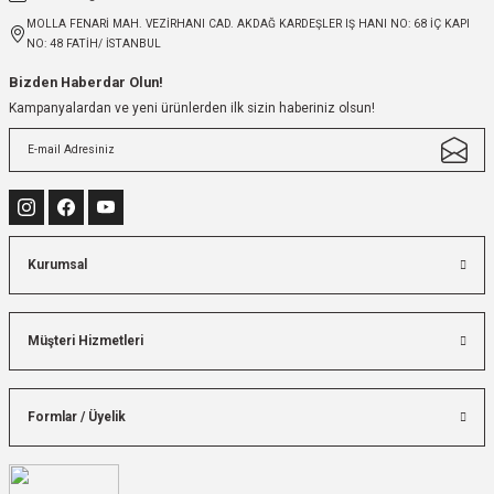
MOLLA FENARİ MAH. VEZİRHANI CAD. AKDAĞ KARDEŞLER IŞ HANI NO: 68 İÇ KAPI
NO: 48 FATİH/ İSTANBUL
Bizden Haberdar Olun!
Kampanyalardan ve yeni ürünlerden ilk sizin haberiniz olsun!
Kurumsal
Müşteri Hizmetleri
Formlar / Üyelik