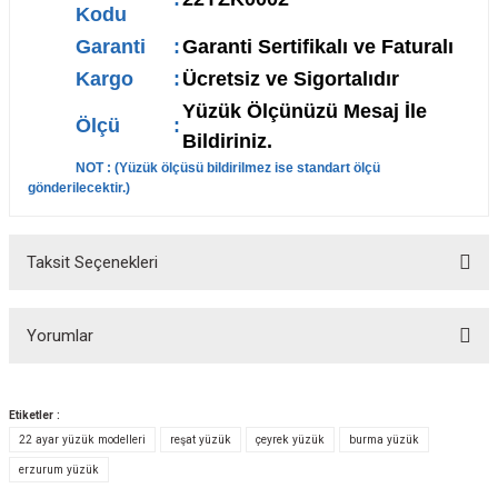
Kodu
Garanti
:
Garanti Sertifikalı ve Faturalı
Kargo
:
Ücretsiz ve Sigortalıdır
Yüzük Ölçünüzü Mesaj İle
Ölçü
:
Bildiriniz.
NOT : (
Yüzük ölçüsü bildirilmez ise standart ölçü
gönderilecektir.
)
Taksit Seçenekleri
Yorumlar
Etiketler :
22 ayar yüzük modelleri
reşat yüzük
çeyrek yüzük
burma yüzük
Bu ürüne ilk yorumu siz yapın!
erzurum yüzük