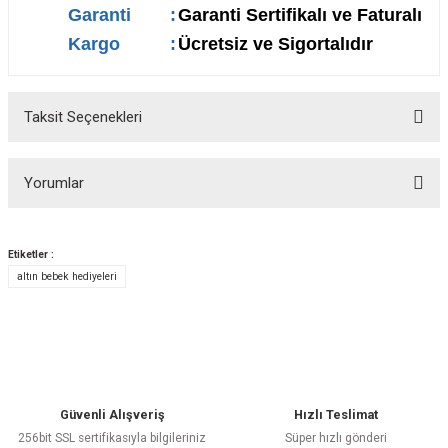
Garanti
:
Garanti Sertifikalı ve Faturalı
Kargo
:
Ücretsiz ve Sigortalıdır
Taksit Seçenekleri
Yorumlar
Etiketler :
altın bebek hediyeleri
Bu ürüne ilk yorumu siz yapın!
Yorum Yaz
Güvenli Alışveriş
Hızlı Teslimat
256bit SSL sertifikasıyla bilgileriniz
Süper hızlı gönderi