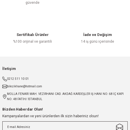
güvende
Sertifikalı Ürünler
İade ve Değişim
%100 orijinal ve garantili
14 iş günü içerisinde
İletişim
0212 511 10 01
bilezikhane@hotmail.com
MOLLA FENARİ MAH. VEZİRHANI CAD. AKDAĞ KARDEŞLER IŞ HANI NO: 68 İÇ KAPI
NO: 48 FATİH/ İSTANBUL
Bizden Haberdar Olun!
Kampanyalardan ve yeni ürünlerden ilk sizin haberiniz olsun!