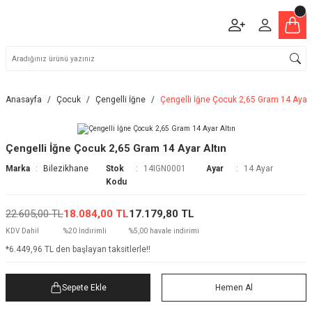
Anasayfa
Çocuk
Çengelli İğne
Çengelli İğne Çocuk 2,65 Gram 14 Ayar 
Çengelli İğne Çocuk 2,65 Gram 14 Ayar Altın
Marka
Bilezikhane
Stok
14IGN0001
Ayar
14 Ayar
Kodu
22.605,00 TL
18.084,00 TL
17.179,80 TL
KDV Dahil
%20 İndirimli
%5,00 havale indirimi
*6.449,96 TL den başlayan taksitlerle!!
Sepete Ekle
Hemen Al