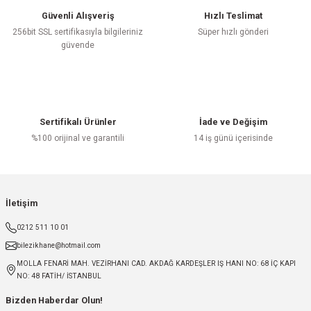
Güvenli Alışveriş
Hızlı Teslimat
256bit SSL sertifikasıyla bilgileriniz
Süper hızlı gönderi
güvende
Sertifikalı Ürünler
İade ve Değişim
%100 orijinal ve garantili
14 iş günü içerisinde
İletişim
0212 511 10 01
bilezikhane@hotmail.com
MOLLA FENARİ MAH. VEZİRHANI CAD. AKDAĞ KARDEŞLER IŞ HANI NO: 68 İÇ KAPI
NO: 48 FATİH/ İSTANBUL
Bizden Haberdar Olun!