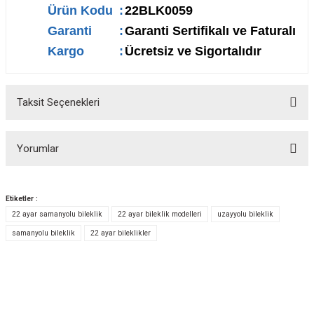
Ürün Kodu
:
22BLK0059
Garanti
:
Garanti Sertifikalı ve Faturalı
Kargo
:
Ücretsiz ve Sigortalıdır
Taksit Seçenekleri
Yorumlar
Etiketler :
22 ayar samanyolu bileklik
22 ayar bileklik modelleri
uzayyolu bileklik
Bu ürüne ilk yorumu siz yapın!
samanyolu bileklik
22 ayar bileklikler
Yorum Yaz