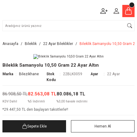
Anasayfa
Bileklik
22 Ayar Bileklikler
Bileklik Samanyolu 10,50 Gram 22 
Bileklik Samanyolu 10,50 Gram 22 Ayar Altın
Marka
Bilezikhane
Stok
22BLK0059
Ayar
22 Ayar
Kodu
86.908,50 TL
82.563,08 TL
80.086,18 TL
KDV Dahil
%5 İndirimli
%3,00 havale indirimi
*29.447,50 TL den başlayan taksitlerle!!
Sepete Ekle
Hemen Al