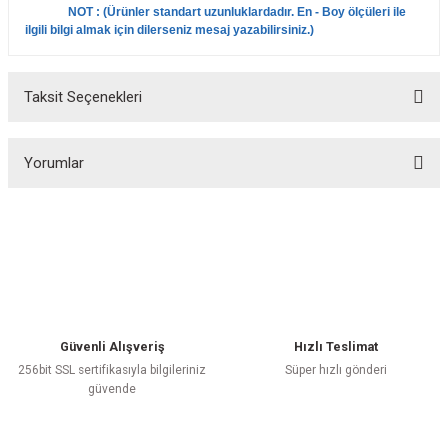
NOT : (
Ürünler standart uzunluklardadır. En - Boy ölçüleri ile
ilgili bilgi almak için dilerseniz mesaj yazabilirsiniz.
)
Taksit Seçenekleri
Yorumlar
Bu ürüne ilk yorumu siz yapın!
Yorum Yaz
Güvenli Alışveriş
Hızlı Teslimat
256bit SSL sertifikasıyla bilgileriniz
Süper hızlı gönderi
güvende