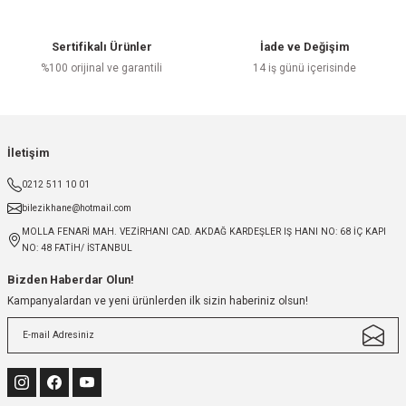
Sertifikalı Ürünler
İade ve Değişim
%100 orijinal ve garantili
14 iş günü içerisinde
İletişim
0212 511 10 01
bilezikhane@hotmail.com
MOLLA FENARİ MAH. VEZİRHANI CAD. AKDAĞ KARDEŞLER IŞ HANI NO: 68 İÇ KAPI
NO: 48 FATİH/ İSTANBUL
Bizden Haberdar Olun!
Kampanyalardan ve yeni ürünlerden ilk sizin haberiniz olsun!