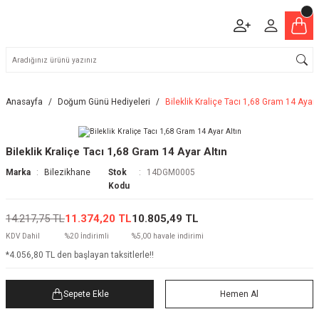
Anasayfa
Doğum Günü Hediyeleri
Bileklik Kraliçe Tacı 1,68 Gram 14 Ayar 
Bileklik Kraliçe Tacı 1,68 Gram 14 Ayar Altın
Marka
Bilezikhane
Stok
14DGM0005
Kodu
14.217,75 TL
11.374,20 TL
10.805,49 TL
KDV Dahil
%20 İndirimli
%5,00 havale indirimi
*4.056,80 TL den başlayan taksitlerle!!
Sepete Ekle
Hemen Al