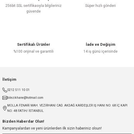
256bit SSL sertifikasıyla bilgileriniz
Süper hızlı gönderi
güvende
Sertifikalı Ürünler
İade ve Değişim
%100 orijinal ve garantili
14 iş günü içerisinde
İletişim
0212 511 10 01
bilezikhane@hotmail.com
MOLLA FENARİ MAH. VEZİRHANI CAD. AKDAĞ KARDEŞLER IŞ HANI NO: 68 İÇ KAPI
NO: 48 FATİH/ İSTANBUL
Bizden Haberdar Olun!
Kampanyalardan ve yeni ürünlerden ilk sizin haberiniz olsun!