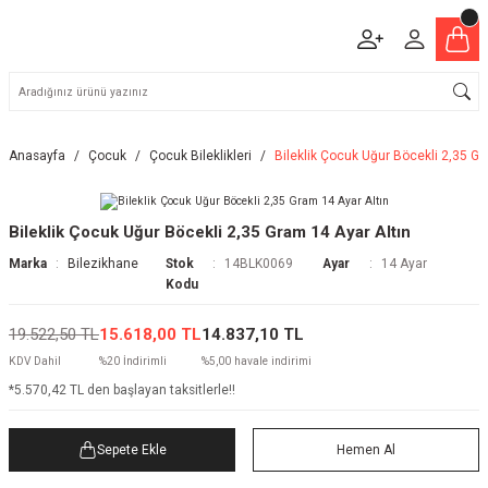
Anasayfa
Çocuk
Çocuk Bileklikleri
Bileklik Çocuk Uğur Böcekli 2,35 Gr
Bileklik Çocuk Uğur Böcekli 2,35 Gram 14 Ayar Altın
Marka
Bilezikhane
Stok
14BLK0069
Ayar
14 Ayar
Kodu
19.522,50 TL
15.618,00 TL
14.837,10 TL
KDV Dahil
%20 İndirimli
%5,00 havale indirimi
*5.570,42 TL den başlayan taksitlerle!!
Sepete Ekle
Hemen Al