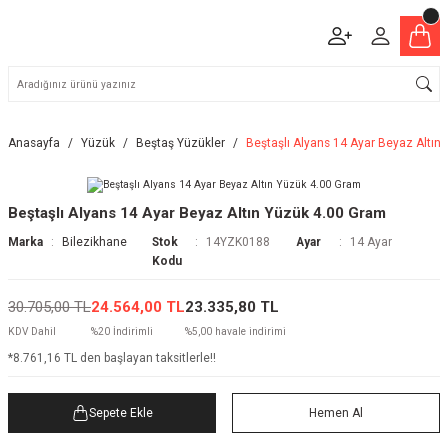
Anasayfa
Yüzük
Beştaş Yüzükler
Beştaşlı Alyans 14 Ayar Beyaz Altın
Beştaşlı Alyans 14 Ayar Beyaz Altın Yüzük 4.00 Gram
Marka
Bilezikhane
Stok
14YZK0188
Ayar
14 Ayar
Kodu
30.705,00 TL
24.564,00 TL
23.335,80 TL
KDV Dahil
%20 İndirimli
%5,00 havale indirimi
*8.761,16 TL den başlayan taksitlerle!!
Sepete Ekle
Hemen Al