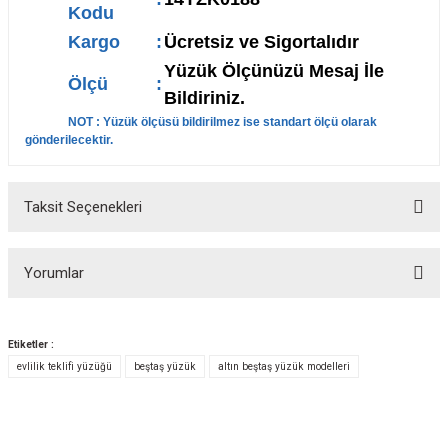
Kodu
Kargo
:
Ücretsiz ve Sigortalıdır
Yüzük Ölçünüzü Mesaj İle
Ölçü
:
Bildiriniz.
NOT : Yüzük ölçüsü bildirilmez ise standart ölçü olarak
gönderilecektir.
Taksit Seçenekleri
Yorumlar
Etiketler :
evlilik teklifi yüzüğü
beştaş yüzük
altın beştaş yüzük modelleri
Bu ürüne ilk yorumu siz yapın!
Yorum Yaz