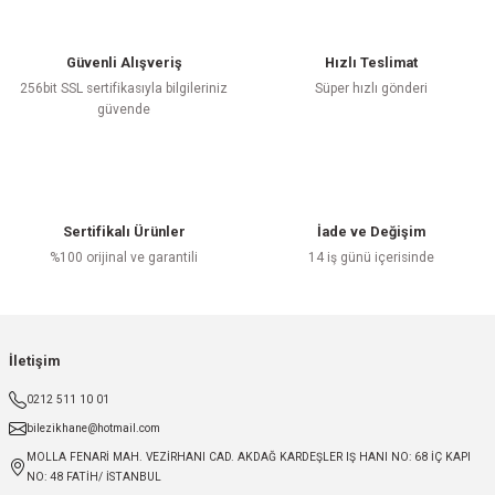
Güvenli Alışveriş
Hızlı Teslimat
256bit SSL sertifikasıyla bilgileriniz
Süper hızlı gönderi
güvende
Sertifikalı Ürünler
İade ve Değişim
%100 orijinal ve garantili
14 iş günü içerisinde
İletişim
0212 511 10 01
bilezikhane@hotmail.com
MOLLA FENARİ MAH. VEZİRHANI CAD. AKDAĞ KARDEŞLER IŞ HANI NO: 68 İÇ KAPI
NO: 48 FATİH/ İSTANBUL