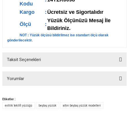
Kodu
Kargo
:
Ücretsiz ve Sigortalıdır
Yüzük Ölçünüzü Mesaj İle
Ölçü
:
Bildiriniz.
NOT : Yüzük ölçüsü bildirilmez ise standart ölçü olarak
gönderilecektir.
Taksit Seçenekleri
Yorumlar
Etiketler :
evlilik teklifi yüzüğü
beştaş yüzük
altın beştaş yüzük modelleri
Bu ürüne ilk yorumu siz yapın!
Yorum Yaz