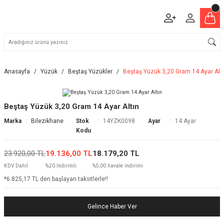
Anasayfa
Yüzük
Beştaş Yüzükler
Beştaş Yüzük 3,20 Gram 14 Ayar Alt
Beştaş Yüzük 3,20 Gram 14 Ayar Altın
Marka
Bilezikhane
Stok
14YZK0098
Ayar
14 Ayar
Kodu
23.920,00 TL
19.136,00 TL
18.179,20 TL
KDV Dahil
%20 İndirimli
%5,00 havale indirimi
*6.825,17 TL den başlayan taksitlerle!!
Gelince Haber Ver