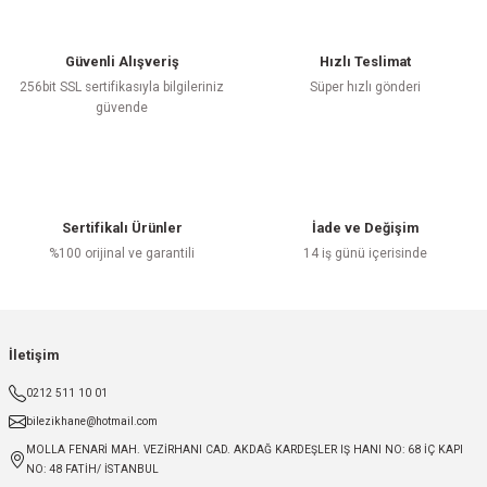
Güvenli Alışveriş
Hızlı Teslimat
256bit SSL sertifikasıyla bilgileriniz
Süper hızlı gönderi
güvende
Sertifikalı Ürünler
İade ve Değişim
%100 orijinal ve garantili
14 iş günü içerisinde
İletişim
0212 511 10 01
bilezikhane@hotmail.com
MOLLA FENARİ MAH. VEZİRHANI CAD. AKDAĞ KARDEŞLER IŞ HANI NO: 68 İÇ KAPI
NO: 48 FATİH/ İSTANBUL