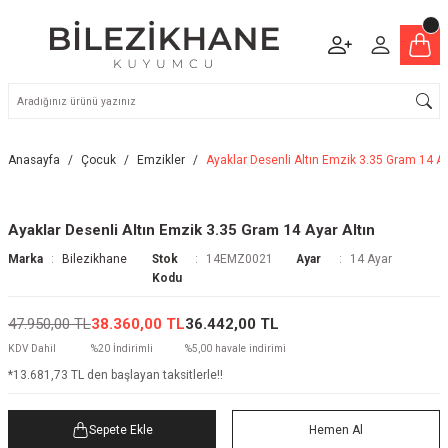
Anasayfa
Çocuk
Emzikler
Ayaklar Desenli Altın Emzik 3.35 Gram 14 Ay
Ayaklar Desenli Altın Emzik 3.35 Gram 14 Ayar Altın
Marka
Bilezikhane
Stok
14EMZ0021
Ayar
14 Ayar
Kodu
47.950,00 TL
38.360,00 TL
36.442,00 TL
KDV Dahil
%20 İndirimli
%5,00 havale indirimi
*13.681,73 TL den başlayan taksitlerle!!
Sepete Ekle
Hemen Al