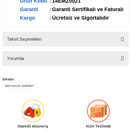
Ürün Kodu
:
14EMZ0021
Garanti
:
Garanti Sertifikalı ve Faturalı
Kargo
:
Ücretsiz ve Sigortalıdır
Taksit Seçenekleri
Yorumlar
Etiketler :
altın emzik modelleri
Bu ürüne ilk yorumu siz yapın!
Yorum Yaz
Güvenli Alışveriş
Hızlı Teslimat