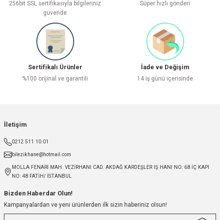
256bit SSL sertifikasıyla bilgileriniz
Süper hızlı gönderi
güvende
Sertifikalı Ürünler
İade ve Değişim
%100 orijinal ve garantili
14 iş günü içerisinde
İletişim
0212 511 10 01
bilezikhane@hotmail.com
MOLLA FENARİ MAH. VEZİRHANI CAD. AKDAĞ KARDEŞLER IŞ HANI NO: 68 İÇ KAPI
NO: 48 FATİH/ İSTANBUL
Bizden Haberdar Olun!
Kampanyalardan ve yeni ürünlerden ilk sizin haberiniz olsun!