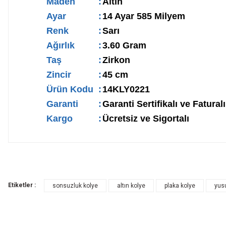
Maden
:
Altın
Ayar
:
14 Ayar 585 Milyem
Renk
:
Sarı
Ağırlık
:
3.60 Gram
Taş
:
Zirkon
Zincir
:
45 cm
Ürün Kodu
:
14KLY0221
Garanti
:
Garanti Sertifikalı ve Faturalı
Kargo
:
Ücretsiz ve Sigortalı
Etiketler :
sonsuzluk kolye
altın kolye
plaka kolye
yus