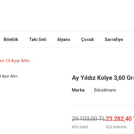
Bileklik
Takı Seti
Alyans
Çocuk
Sarrafiye
am 14 Ayar Altın
Ay Yıldız Kolye 3,60 G
Marka
Bilezikhane
29.103,00 TL
23.282,40
KDV Dahil
%20 İndirimli