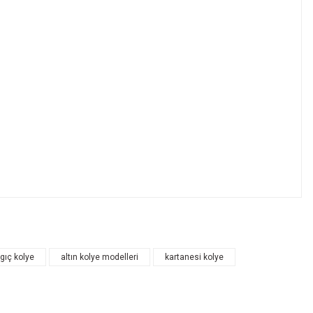
ngıç kolye
altın kolye modelleri
kartanesi kolye