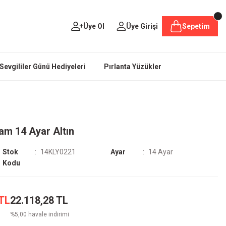
Üye Ol
Üye Girişi
Sepetim
Sevgililer Günü Hediyeleri
Pırlanta Yüzükler
ram 14 Ayar Altın
Stok
14KLY0221
Ayar
14 Ayar
Kodu
 TL
22.118,28 TL
%5,00 havale indirimi